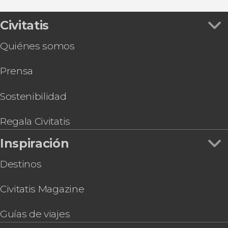
Espectáculos en Málaga
Visita guiada por la catedral y alrededores
Hammam Al Ándalus, un baño en la historia
Civitatis
Tour por el Cementerio Inglés
Quiénes somos
Visita guiada por el castillo de Gibralfaro
Visita a las Bodegas Quitapenas
Prensa
Tour en segway por Málaga
Visita guiada por el Museo Casa Natal Picasso
Autobús turístico de Málaga
Sostenibilidad
Visita a la Alcazaba con gafas de realidad virtual
Regala Civitatis
Inspiración
Destinos
Civitatis Magazine
Guías de viajes