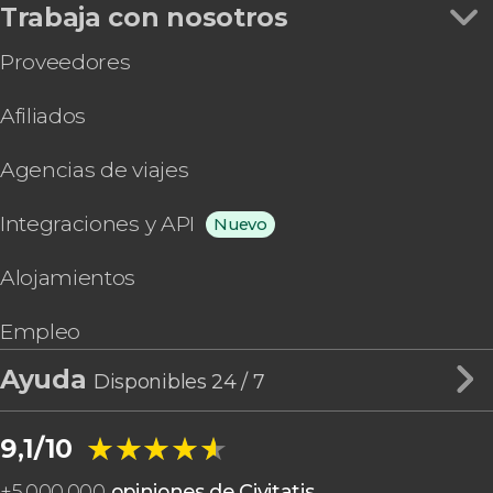
Trabaja con nosotros
Proveedores
Afiliados
Agencias de viajes
Integraciones y API
Nuevo
Alojamientos
Empleo
Ayuda
Disponibles 24 / 7
★★★★★
★★★★★
9,1/10
+
5.000.000
opiniones de Civitatis