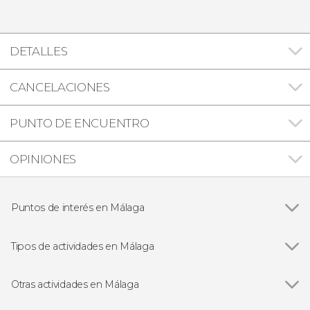
DETALLES
CANCELACIONES
PUNTO DE ENCUENTRO
OPINIONES
Puntos de interés en Málaga
Ver todas
Alcazaba de Málaga
Teatro romano de Málaga
Tipos de actividades en Málaga
Museo Picasso Málaga
Ver todas
Visitas guiadas en Málaga
Free tours en Málaga
Otras actividades en Málaga
Excursiones de un día desde Málaga
Ver todas
Paseo en catamarán por la bahía de Málaga