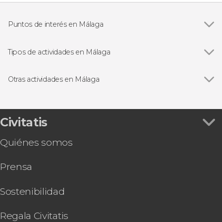
Puntos de interés en Málaga
Ver todas
Alcazaba de Málaga
Teatro romano de Málaga
Tipos de actividades en Málaga
Museo Picasso Málaga
Ver todas
Visitas guiadas en Málaga
Free tours en Málaga
Otras actividades en Málaga
Excursiones de un día desde Málaga
Ver todas
Paseo en catamarán por la bahía de Málaga
Espectáculos en Málaga
Hammam Al Ándalus, un baño en la historia
Visita guiada por la catedral y alrededores
Civitatis
Tour por el Cementerio Inglés
Quiénes somos
Visita guiada por el castillo de Gibralfaro
Visita a las Bodegas Quitapenas
Prensa
Tour en segway por Málaga
Autobús turístico de Málaga
Visita guiada por el Museo Casa Natal Picasso
Sostenibilidad
Visita a la Alcazaba con gafas de realidad virtual
Regala Civitatis