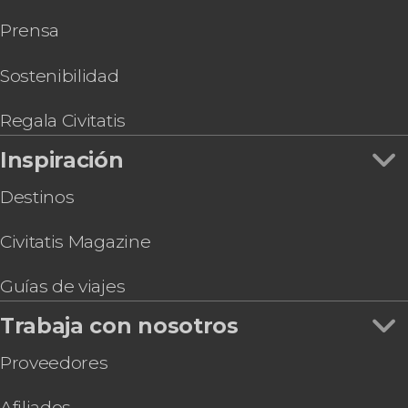
Visita a las Bodegas Quitapenas
Prensa
Tour en segway por Málaga
Autobús turístico de Málaga
Visita guiada por el Museo Casa Natal Picasso
Sostenibilidad
Visita a la Alcazaba con gafas de realidad virtual
Regala Civitatis
Inspiración
Destinos
Civitatis Magazine
Guías de viajes
Trabaja con nosotros
Proveedores
Afiliados