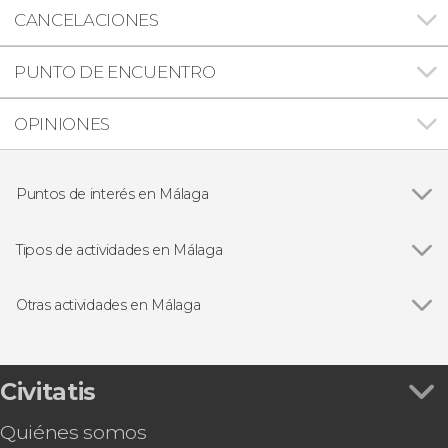
CANCELACIONES
PUNTO DE ENCUENTRO
OPINIONES
Puntos de interés en Málaga
Ver todas
Alcazaba de Málaga
Teatro romano de Málaga
Tipos de actividades en Málaga
Museo Picasso Málaga
Ver todas
Visitas guiadas en Málaga
Free tours en Málaga
Otras actividades en Málaga
Excursiones de un día desde Málaga
Ver todas
Paseo en catamarán por la bahía de Málaga
Espectáculos en Málaga
Hammam Al Ándalus, un baño en la historia
Visita guiada por la catedral y alrededores
Civitatis
Tour por el Cementerio Inglés
Quiénes somos
Visita guiada por el castillo de Gibralfaro