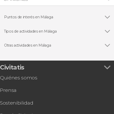
Puntos de interés en Málaga
Ver todas
Alcazaba de Málaga
Teatro romano de Málaga
Tipos de actividades en Málaga
Museo Picasso Málaga
Ver todas
Visitas guiadas en Málaga
Free tours en Málaga
Otras actividades en Málaga
Excursiones de un día desde Málaga
Ver todas
Paseo en catamarán por la bahía de Málaga
Espectáculos en Málaga
Hammam Al Ándalus, un baño en la historia
Visita guiada por la catedral y alrededores
Civitatis
Tour por el Cementerio Inglés
Quiénes somos
Visita guiada por el castillo de Gibralfaro
Visita a las Bodegas Quitapenas
Prensa
Tour en segway por Málaga
Autobús turístico de Málaga
Visita guiada por el Museo Casa Natal Picasso
Sostenibilidad
Visita a la Alcazaba con gafas de realidad virtual