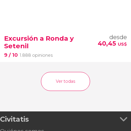
desde
Excursión a Ronda y
40,45
US$
Setenil
9
/ 10
1.888 opiniones
Ver todas
Civitatis