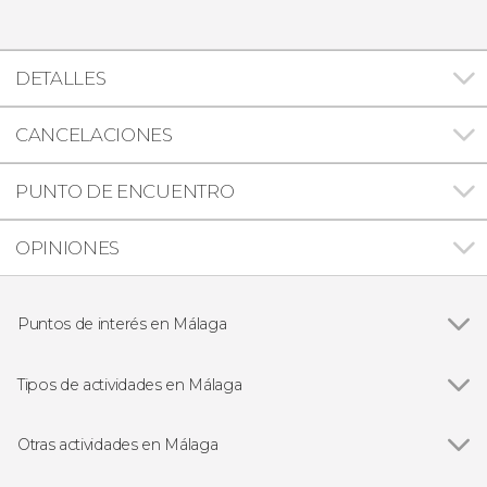
DETALLES
CANCELACIONES
PUNTO DE ENCUENTRO
OPINIONES
Puntos de interés en Málaga
Ver todas
Alcazaba de Málaga
Teatro romano de Málaga
Tipos de actividades en Málaga
Museo Picasso Málaga
Ver todas
Visitas guiadas en Málaga
Free tours en Málaga
Otras actividades en Málaga
Excursiones de un día desde Málaga
Ver todas
Paseo en catamarán por la bahía de Málaga