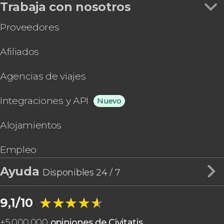
Trabaja con nosotros
Proveedores
Afiliados
Agencias de viajes
Integraciones y API
Nuevo
Alojamientos
Empleo
Ayuda
Disponibles 24 / 7
★★★★★
★★★★★
9,1/10
+
5.000.000
opiniones de Civitatis