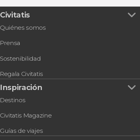
Espectáculos en Málaga
Visita guiada por la catedral y alrededores
Hammam Al Ándalus, un baño en la historia
Civitatis
Tour por el Cementerio Inglés
Quiénes somos
Visita guiada por el castillo de Gibralfaro
Visita a las Bodegas Quitapenas
Prensa
Tour en segway por Málaga
Visita guiada por el Museo Casa Natal Picasso
Autobús turístico de Málaga
Sostenibilidad
Entrada al Museo Casa Natal de Picasso
Regala Civitatis
Inspiración
Destinos
Civitatis Magazine
Guías de viajes