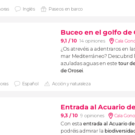
horas
Inglés
Paseos en barco
Buceo en el golfo de 
9,1
/ 10
14 opiniones
Cala Gon
¿Os atrevéis a adentraros en l
mar Mediterráneo? Descubrid 
azuladas aguas en este
tour d
de Orosei
.
horas
Español
Acción y naturaleza
Entrada al Acuario d
9,3
/ 10
9 opiniones
Cala Gono
Con esta
entrada al Acuario d
podréis admirar la
biodiversida