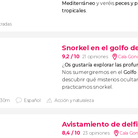
Mediterráneo
y veréis
peces y p
tropicales
.
tradas
Snorkel en el golfo d
9,2
/ 10
21 opiniones
Cala Gon
¿
Os gustaría explorar las prof
Nos sumergiremos en el
Golfo
descubrir qué misterios oculta
practicamos snorkel.
 30m
Español
Acción y naturaleza
Avistamiento de delfi
8,4
/ 10
23 opiniones
Cala Go