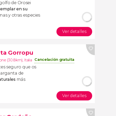
golfo de Orosei
templar en su
enas y otras especies
Ver detalles
nta Gorropu
Cancelación gratuita
one (30.8km)
,
Italia
es seguro que os
 garganta de
aturales
más
Ver detalles