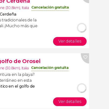
or Cerdeña
Cancelación gratuita
ne (30.8km)
,
Italia
 Cerdeña
tradicionales de la
ali. ¡Mucho más que
Ver detalles
golfo de Orosei
Cancelación gratuita
ne (30.8km)
,
Italia
entura en la playa?
terráneo en esta
tico en el golfo de
Ver detalles