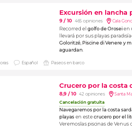
Excursión en lancha p
9
/ 10
465 opiniones
Cala Gon
Recorred el
golfo de Orosei
en 
llevará por sus playas paradisía
Goloritzé, Piscine di Venere y 
aguardan
.
horas
Español
Paseos en barco
Crucero por la costa
8,9
/ 10
42 opiniones
Santa Ma
Cancelación gratuita
Navegaremos por la costa sard
playas
en este
crucero por el li
Veremoslas piscinas de Venus o 