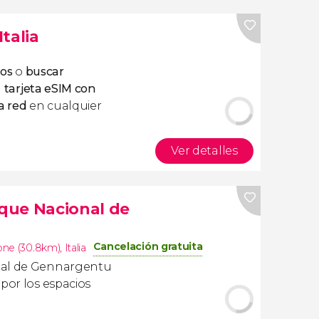
Italia
tos
o
buscar
a
tarjeta eSIM con
a red
en cualquier
Ver detalles
rque Nacional de
Cancelación gratuita
one (30.8km)
,
Italia
nal de Gennargentu
por los espacios