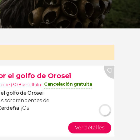
r el golfo de Orosei
Cancelación gratuita
none (30.8km)
,
Italia
el golfo de Orosei
ás sorprendentes de
 Cerdeña
. ¡Os
Ver detalles