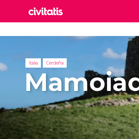
Rom
Italia
Lond
Reino 
Italia
Cerdeña
Edim
Mamoia
Reino 
Marr
Marrue
Esta
Turquía