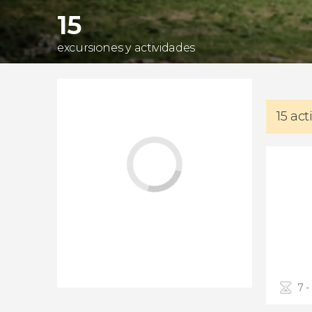
15
excursiones y actividades
15 ac
7 -