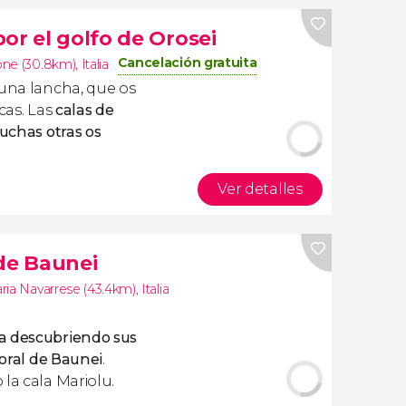
or el golfo de Orosei
Cancelación gratuita
one (30.8km)
,
Italia
una lancha, que os
cas. Las
calas de
muchas otras os
Ver detalles
 de Baunei
ria Navarrese (43.4km)
,
Italia
a descubriendo sus
toral de Baunei
.
la cala Mariolu.