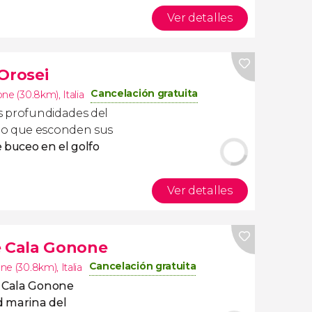
Ver detalles
Orosei
Cancelación gratuita
one (30.8km)
,
Italia
as profundidades del
lo que esconden sus
e buceo en el golfo
Ver detalles
e Cala Gonone
Cancelación gratuita
ne (30.8km)
,
Italia
e Cala Gonone
d marina del