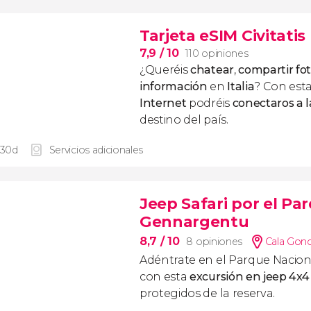
Tarjeta eSIM Civitatis 
7,9
/ 10
110 opiniones
¿Queréis
chatear
,
compartir fo
información
en
Italia
? Con est
Internet
podréis
conectaros a l
destino del país.
 30d
Servicios adicionales
Jeep Safari por el Pa
Gennargentu
8,7
/ 10
8 opiniones
Cala Gon
Adéntrate en el Parque Nacio
con esta
excursión en jeep 4x4
protegidos de la reserva.