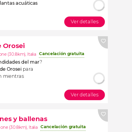
lantas acuáticas
Ver detalles
e Orosei
Cancelación gratuita
one (30.8km)
,
Italia
undidades del mar
?
 de Orosei
para
n mientras
Ver detalles
nes y ballenas
Cancelación gratuita
none (30.8km)
,
Italia