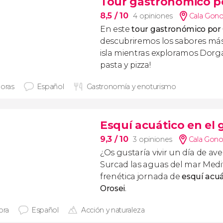
Tour gastronómico p
8,5
/ 10
4 opiniones
Cala Gono
En este
tour gastronómico por
descubriremos los sabores más 
isla mientras exploramos Dorg
pasta y pizza!
horas
Español
Gastronomía y enoturismo
Esquí acuático en el 
9,3
/ 10
3 opiniones
Cala Gono
¿Os gustaría vivir un día de av
Surcad las aguas del mar Medi
frenética jornada de
esquí acuá
Orosei
.
ora
Español
Acción y naturaleza