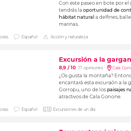
Con este paseo en bote por el 
tendrás la
oportunidad de con
hábitat natural
a delfines, ball
marinas.
horas
Español
Acción y naturaleza
Excursión a la garga
8,9
/ 10
17 opiniones
Cala Gon
¿Os gusta la montaña? Entonc
encantará esta excursión a la
Gorropu, uno de los
paisajes n
atractivos de Cala Gonone.
horas
Español
Excursiones de un día