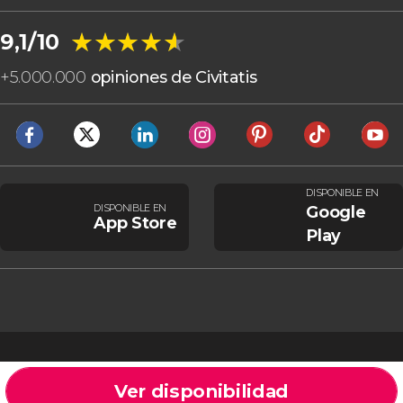
★★★★★
★★★★★
9,1/10
+
5.000.000
opiniones de Civitatis
DISPONIBLE EN
DISPONIBLE EN
Google
App Store
Play
Ver disponibilidad
Cookies
Condiciones generales
Aviso legal
Política de privacidad