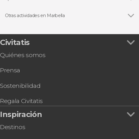
Ver todas
Visitas guiadas y free tours
Excursiones de un día
Otras actividades en Marbella
Tour en bicicleta
Ver todas
Paseo en catamarán con avistamiento de
delfines
Tour en quad por Marbella
Civitatis
Espectáculo en el Tablao Flamenco Marbella
Quiénes somos
Paseo en velero por Puerto Banús
Paddle surf al atardecer
Prensa
Tour en kayak por Marbella
Alquiler de moto de agua en Puerto Banús
Avistamiento de delfines en la costa de Marbella
Sostenibilidad
Tour en moto de agua por Marbella
Paddle surf en Marbella
Regala Civitatis
Inspiración
Destinos