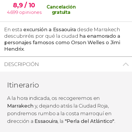
8,9
/ 10
Cancelación
4.699
opiniones
gratuita
En esta
excursión a Essaouira
desde Marrakech
descubriréis por qué la ciudad
ha enamorado a
personajes famosos como Orson Welles o Jimi
Hendrix
.
DESCRIPCIÓN
Itinerario
A la hora indicada, os recogeremos en
Marrakech
y, dejando atrás la Ciudad Roja,
pondremos rumbo a la costa marroquí en
dirección a
Essaouira
, la
"Perla del Atlántico"
.