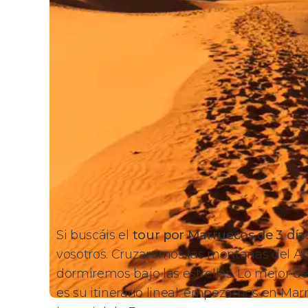
Si buscáis el
tour por Marruecos de 3 dí
vosotros. Cruzaremos las montañas del At
dormiremos bajo las estrellas. Lo mejor d
es su itinerario lineal: empezamos en Ma