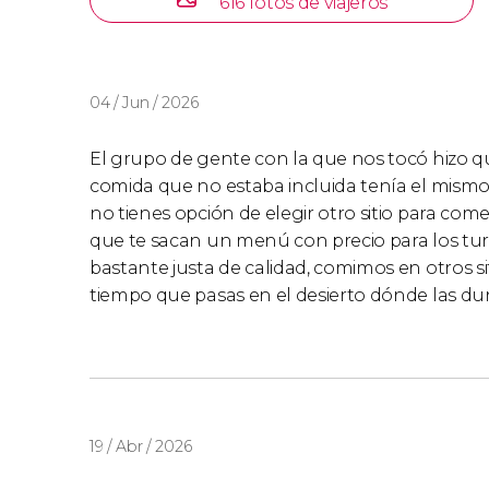
616 fotos de viajeros
Colegio Abdelmoumen
.
Farmacia Bab Doukkala
.
Si os alojáis fuera de la Medina, pasaremos a r
04 / Jun / 2026
extra. Si el hotel se encuentra fuera de Marr
€
(11,56
US$
) a 40
€
(46,24
US$
) según la distanc
El grupo de gente con la que nos tocó hizo qu
comida que no estaba incluida tenía el mismo
no tienes opción de elegir otro sitio para com
que te sacan un menú con precio para los tur
bastante justa de calidad, comimos en otros s
tiempo que pasas en el desierto dónde las dun
19 / Abr / 2026