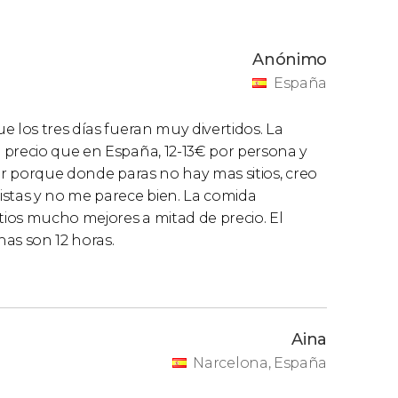
Anónimo
ecogeros por vuestro hotel o riad sin coste
España
akech, la recogida tendrá un suplemento de 10
ia.
e los tres días fueran muy divertidos. La
 precio que en España, 12-13€ por persona y
er porque donde paras no hay mas sitios, creo
istas y no me parece bien. La comida
itios mucho mejores a mitad de precio. El
as son 12 horas.
Aina
Narcelona, España