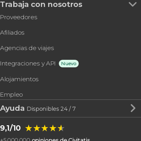
Trabaja con nosotros
Proveedores
Afiliados
Agencias de viajes
Integraciones y API
Nuevo
Alojamientos
Empleo
Ayuda
Disponibles 24 / 7
★★★★★
★★★★★
9,1/10
+
5.000.000
opiniones de Civitatis