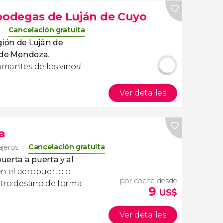
 bodegas de Luján de Cuyo
Cancelación gratuita
gión de Luján de
sde Mendoza
.
amantes de los vinos!
Ver detalles
a
Cancelación gratuita
ajeros
uerta a puerta y al
en el aeropuerto o
por coche desde
stro destino de forma
9
US$
Ver detalles