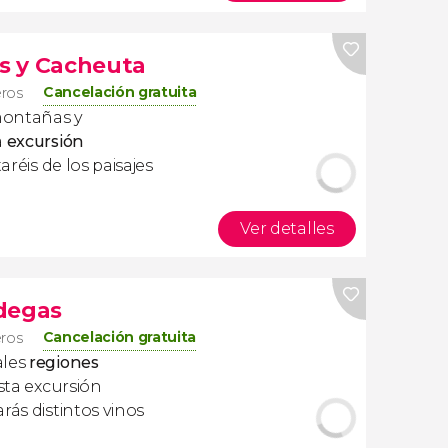
os y Cacheuta
Cancelación gratuita
eros
montañas y
a
excursión
taréis de los paisajes
Ver detalles
odegas
Cancelación gratuita
eros
ales
regiones
esta excursión
rás distintos vinos