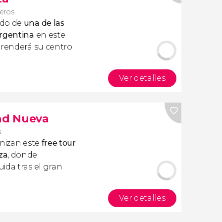
jeros
ado de
una de las
Argentina
en este
rprenderá su centro
Ver detalles
dad Nueva
s
onizan este
free tour
za
, donde
ida tras el gran
Ver detalles