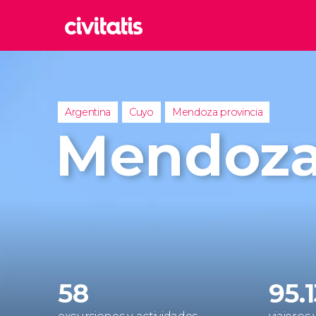
Rom
Italia
Lond
Argentina
Cuyo
Mendoza provincia
Reino 
Mendoz
Edim
Reino 
Marr
Marrue
Esta
Turquía
58
95.1