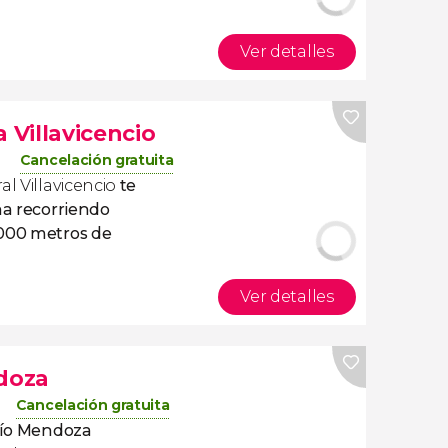
Ver detalles
 Villavicencio
Cancelación gratuita
al Villavicencio
te
na recorriendo
3000 metros de
Ver detalles
ndoza
Cancelación gratuita
río Mendoza