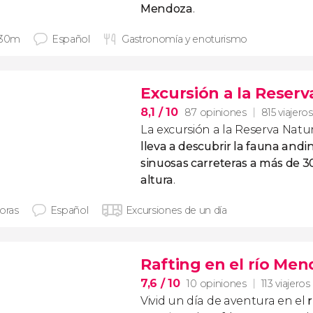
Mendoza
.
 30m
Español
Gastronomía y enoturismo
Excursión a la Reserva
8,1
/ 10
87 opiniones
815 viajeros
La excursión a la Reserva Natur
lleva a descubrir la fauna andi
sinuosas carreteras a más de 
altura
.
horas
Español
Excursiones de un día
Rafting en el río Me
7,6
/ 10
10 opiniones
113 viajeros
Vivid un día de aventura en el