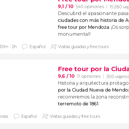
9,1
/ 10
540 opiniones
19.280 via
Descubrid el apasionante pas
ciudades con más historia de 
free tour por Mendoza
. ¡Os so
monumental!
 30m - 2h
Español
Visitas guiadas y free tours
Free tour por la Ciu
9,6
/ 10
11 opiniones
300 viajero
Historia y arquitectura protag
por la Ciudad Nueva de Mendo
recorreremos la zona reconstru
terremoto de 1861
.
horas
Español
Visitas guiadas y free tours