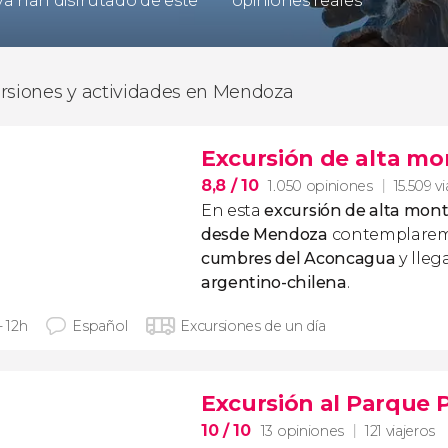
 ya han disfrutado de este
opiniones reales
rsiones y actividades en Mendoza
Excursión de alta mo
8,8
/ 10
1.050 opiniones
15.509 v
En esta
excursión de alta mon
desde Mendoza
contemplarem
cumbres del Aconcagua
y lleg
argentino-chilena
.
- 12h
Español
Excursiones de un día
Excursión al Parque 
10
/ 10
13 opiniones
121 viajeros