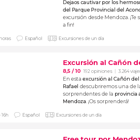
Dejaos cautivar por los hermos
del Parque Provincial del Aco
excursión desde Mendoza. ¡Te s
a fin!
 horas
Español
Excursiones de un día
Excursión al Cañón de
8,5
/ 10
192 opiniones
3.264 viaj
En esta
excursión al Cañón del
Rafael
descubriremos una de l
sorprendentes de la
provincia
Mendoza
. ¡Os sorprenderá!
- 16h
Español
Excursiones de un día
Free tour por Mendo