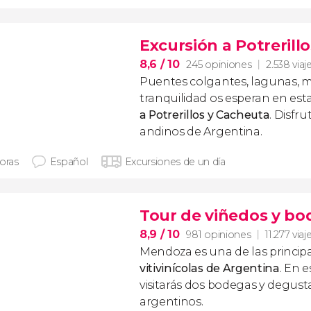
Excursión a Potrerill
8,6
/ 10
245 opiniones
2.538 viaj
Puentes colgantes, lagunas, 
tranquilidad os esperan en est
a Potrerillos y Cacheuta
. Disfru
andinos de Argentina.
horas
Español
Excursiones de un día
Tour de viñedos y b
8,9
/ 10
981 opiniones
11.277 viaj
Mendoza es una de las princip
vitivinícolas de Argentina
. En 
visitarás dos bodegas y degusta
argentinos.