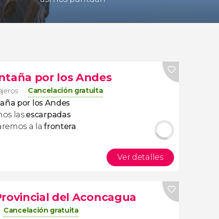
ntaña por los Andes
Cancelación gratuita
iajeros
taña por los Andes
os las
escarpadas
aremos a la
frontera
Ver detalles
Provincial del Aconcagua
Cancelación gratuita