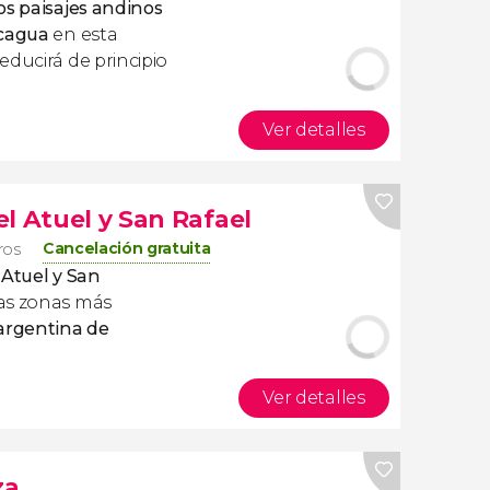
os paisajes andinos
ncagua
en esta
educirá de principio
Ver detalles
l Atuel y San Rafael
Cancelación gratuita
eros
 Atuel y San
as zonas más
 argentina de
Ver detalles
za