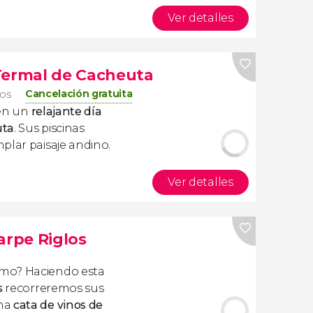
Ver detalles
Termal de Cacheuta
Cancelación gratuita
ros
 en un
relajante día
uta
. Sus piscinas
plar paisaje andino.
Ver detalles
arpe Riglos
mo? Haciendo esta
s
recorreremos sus
una
cata de vinos de