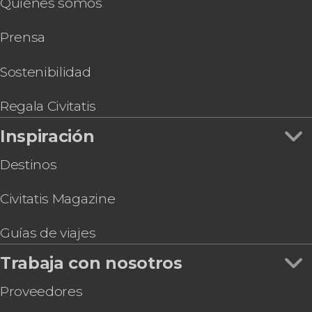
Quiénes somos
Paseo en helicóptero por Miami
Entradas a Wynwood Walls
Prensa
Free tour por Miami Beach
Hard Rock Cafe Miami
Entrada al Zoo de Miami
Sostenibilidad
Tour por el LoanDepot Park, el estadio de los
Marlins
Regala Civitatis
Go City Miami All-Inclusive Pass
Inspiración
Destinos
Civitatis Magazine
Guías de viajes
Trabaja con nosotros
Proveedores