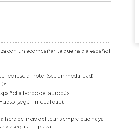
ás de contar con
uno de los atardeceres
y puentes han sido protagonistas de películas
tiras Arriesgadas
.
 Holiday Inn Port of Miami-Downtown
, desde
eso. ¡Arrancamos!
aliza con un acompañante que habla español
ración de aproximada de 4 horas, en este
na película o disfrutar del impresionante
de regreso al hotel (según modalidad).
ús.
5 y 6 horas libres para disfrutar de la ciudad
y
spañol a bordo del autobús.
spacio uno de sus preferidos.
 Hueso (según modalidad).
egando al punto de encuentro en Miami.
a hora de inicio del tour siempre que haya
ya y asegura tu plaza.