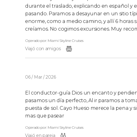
durante el traslado, explicando en español y 
pasando. Paramos a desayunar en un sitio tí
enorme, como a medio camino, y allí 6 horas 
creíamos. No cogimos excursiones. Muy reco
Operado por: Miami Skyline Cruises
Viajó con amigos
06 / Mar / 2026
El conductor-guía Dios un encanto y pendie
pasamos un día perfecto, Al ir paramos a toma
puesta de sol. Cayo Hueso merece la pena y si
mas que pasear
Operado por: Miami Skyline Cruises
Viajó en pareja