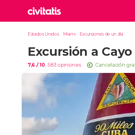
Rom
Estados Unidos
Miami
Excursiones de un día
Italia
Excursión a Cayo
Lond
Reino 
Edim
7,6
/ 10
583
opiniones
Cancelación gra
Reino 
Marr
Marrue
Esta
Turquía