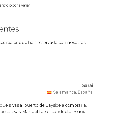
ntro podría variar.
ientes
ntes reales que han reservado con nosotros.
Sarai
Salamanca, España
ue si vas al puerto de Bayside a comprarla.
pectativas. Manuel fue el conductor y guía