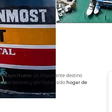
os
Cayo Hueso
, un importante destino
s atardeceres y por haber sido
hogar de