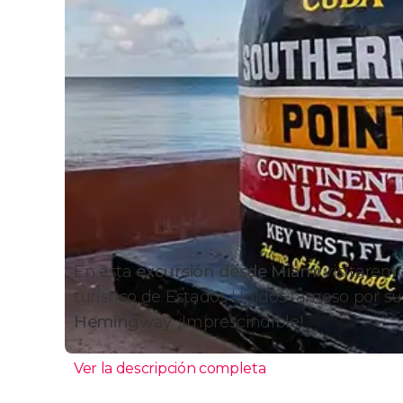
En esta
excursión desde Miami
visitarem
turístico de Estados Unidos famoso por su
Hemingway
. ¡Imprescindible!
Ver la descripción completa
Excursión a Cayo Hueso