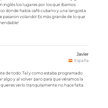
en inglés los lugares por los que íbamos
pico donde había café cubano y una langosta
se pasaron volando! Es más grande de lo que
mendable!
Javier
España
nte de todo. Tal y como estaba programado
r algo y al volver paro para que viéramos la
 quieres verlo tranquilamente no hace falta