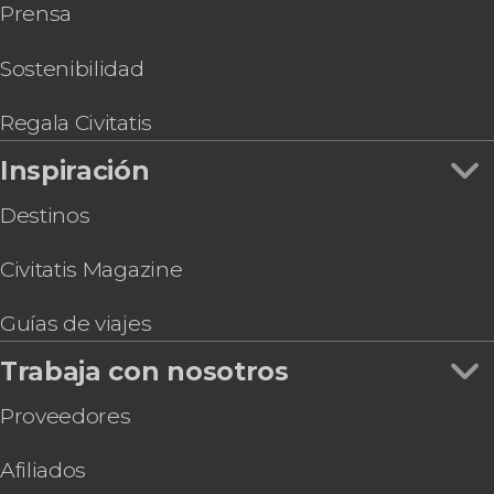
Prensa
Free tour por Miami Beach
Autobús turístico de Miami
Hard Rock Cafe Miami
Sostenibilidad
Entrada al Zoo de Miami
Tour por el LoanDepot Park, el estadio de los
Regala Civitatis
Marlins
Inspiración
Destinos
Civitatis Magazine
Guías de viajes
Trabaja con nosotros
Proveedores
Afiliados