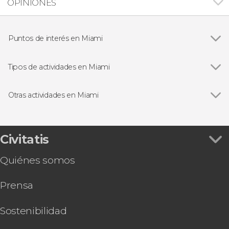
OPINIONES
Puntos de interés en Miami
Ver todas
Bahía Vizcaína
Parque Nacional de los Everglades
Tipos de actividades en Miami
Pequeña Habana
Ver todas
Visitas guiadas y free tours
Excursiones de un día
Otras actividades en Miami
Paseos en barco
Ver todas
Free tour por Miami
Deportivos
Entrada al Museo de la Ciencia de Miami
Tren de alta velocidad Brightline entre Miami y
Civitatis
Orlando
Quiénes somos
Paseo en helicóptero por Miami
Entradas a Wynwood Walls
Prensa
Free tour por Miami Beach
Autobús turístico de Miami
Hard Rock Cafe Miami
Sostenibilidad
Entrada al Zoo de Miami