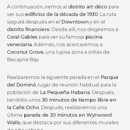
A continuación, iremos al
distrito art déco
para
ver sus
edificios de la década de 1930
. La ruta
seguirá después en el
Downtown
y en el
distrito financiero
. Desde allí, nos dirigiremos a
Coral Gables
para ver su famosa
piscina
veneciana
. Además, nos acercaremos a
Coconut Grove
, una lujosa zona a orillas de
Biscayne Bay.
Realizaremos la siguiente parada en el
Parque
del Dominó
, lugar de reunión habitual para la
población de
La Pequeña Habana
. Después,
tendréis unos
30 minutos de tiempo libre en
la Calle Ocho
. Después, realizaremos una
última
parada de 20 minutos en Wynwood
Walls
, que destaca por sus diferentes murales
de arte urbano.