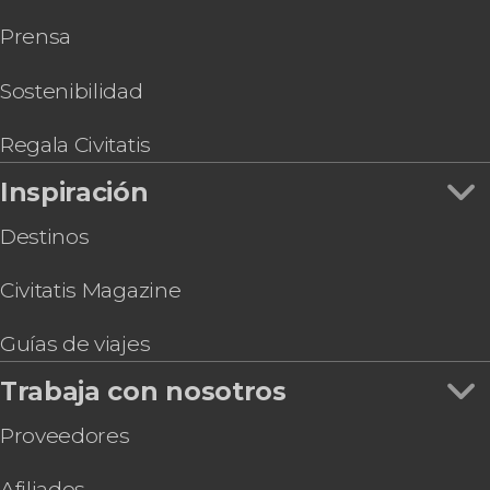
Paseo en helicóptero por Miami
Prensa
Entradas a Wynwood Walls
Free tour por Miami Beach
Hard Rock Cafe Miami
Sostenibilidad
Entrada al Zoo de Miami
Tour por el LoanDepot Park, el estadio de los
Regala Civitatis
Marlins
Inspiración
Destinos
Civitatis Magazine
Guías de viajes
Trabaja con nosotros
Proveedores
Afiliados