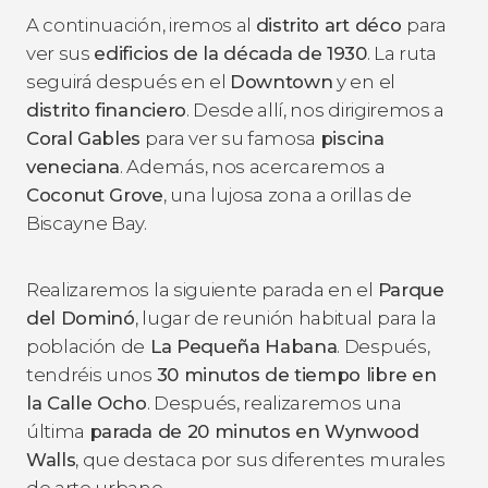
A continuación, iremos al
distrito art déco
para
ver sus
edificios de la década de 1930
. La ruta
seguirá después en el
Downtown
y en el
distrito financiero
. Desde allí, nos dirigiremos a
Coral Gables
para ver su famosa
piscina
veneciana
. Además, nos acercaremos a
Coconut Grove
, una lujosa zona a orillas de
Biscayne Bay.
Realizaremos la siguiente parada en el
Parque
del Dominó
, lugar de reunión habitual para la
población de
La Pequeña Habana
. Después,
tendréis unos
30 minutos de tiempo libre en
la Calle Ocho
. Después, realizaremos una
última
parada de 20 minutos en Wynwood
Walls
, que destaca por sus diferentes murales
de arte urbano.