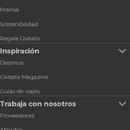
Entradas a Wynwood Walls
Prensa
Free tour por Miami Beach
Autobús turístico de Miami
Hard Rock Cafe Miami
Sostenibilidad
Entrada al Zoo de Miami
Tour por el LoanDepot Park, el estadio de los
Regala Civitatis
Marlins
Inspiración
Destinos
Civitatis Magazine
Guías de viajes
Trabaja con nosotros
Proveedores
Afiliados