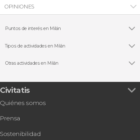
OPINIONES
Puntos de interés en Milán
Ver todas
Catedral de Milán
Galería Vittorio Emanuele II
Tipos de actividades en Milán
Castillo Sforzesco
Ver todas
Visitas guiadas en Milán
La Última Cena
Free tours en Milán
Otras actividades en Milán
Pinacoteca de Brera
Excursiones de un día desde Milán
Ver todas
Excursión en tren a Venecia y Verona
Lago de Como
Tour por el estadio de San Siro
Paseo en barco por los canales de Navigli
Civitatis
Autobús turístico de Milán
Quiénes somos
Taller de cocina italiana
Tour de compras por los outlets de Serravalle
Prensa
Sesión privada de fotos en Milán
Tour nocturno en autobús descapotable
Entrada al Museum of Senses Milano
Sostenibilidad