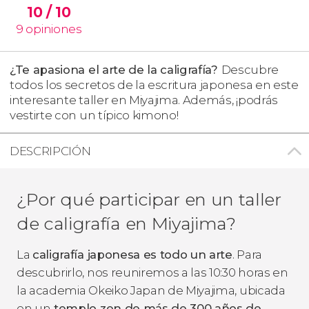
10
/ 10
9
opiniones
¿Te apasiona el arte de la caligrafía?
Descubre
todos los secretos de la escritura japonesa en este
interesante taller en Miyajima. Además, ¡podrás
vestirte con un típico kimono!
DESCRIPCIÓN
¿Por qué participar en un taller
de caligrafía en Miyajima?
La
caligrafía japonesa es todo un arte
. Para
descubrirlo, nos reuniremos a las 10:30 horas en
la academia Okeiko Japan de Miyajima, ubicada
en un
templo zen de más de 300 años de