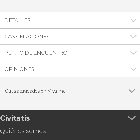
DETALLES
CANCELACIONES
PUNTO DE ENCUENTRO
OPINIONES
Otras actividades en Miyajima
Ver todas
Ferry a Miyajima + Entrada a Itsukushima
Experiencia cultural en kimono
Kansai Area Pass
Civitatis
Ceremonia japonesa del té
Quiénes somos
Tour privado por Miyajima