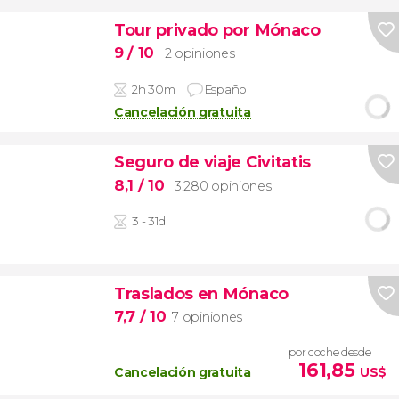
Tour privado por Mónaco
9
/ 10
2 opiniones
2h 30m
Español
Cancelación gratuita
Seguro de viaje Civitatis
8,1
/ 10
3.280 opiniones
3 - 31d
Traslados en Mónaco
7,7
/ 10
7 opiniones
por coche desde
161,85
Cancelación gratuita
US$