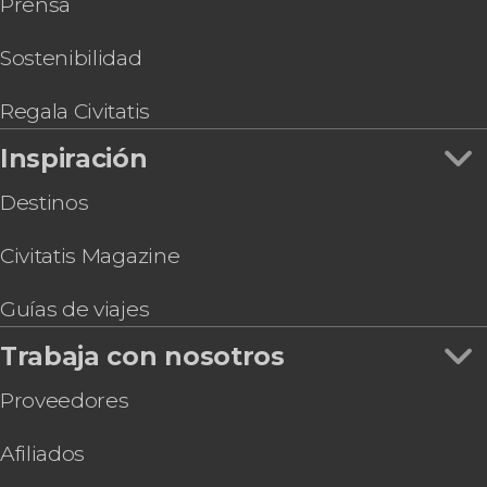
Prensa
Free tour por el barrio de Carrasco
Tour en bicicleta por Montevideo
Entrada al Museo El Juguetero
Sostenibilidad
Excursión de 2 días a Buenos Aires
Regala Civitatis
Inspiración
Destinos
Civitatis Magazine
Guías de viajes
Trabaja con nosotros
Proveedores
Afiliados