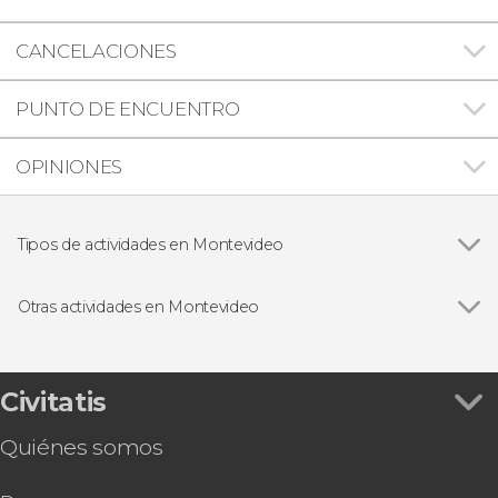
CANCELACIONES
PUNTO DE ENCUENTRO
OPINIONES
Tipos de actividades en Montevideo
Ver todas
Visitas guiadas y free tours en Montevideo
Excursiones de un día desde Montevideo
Otras actividades en Montevideo
Gastronomía y enoturismo en Montevideo
Ver todas
Free tour por Montevideo
Autobús turístico de Montevideo
Espectáculo en El Milongón
Civitatis
Transporte a Buenos Aires: Autobús + Ferry
Quiénes somos
Free tour por el barrio Prado
Entrada al Museo Andes 1972