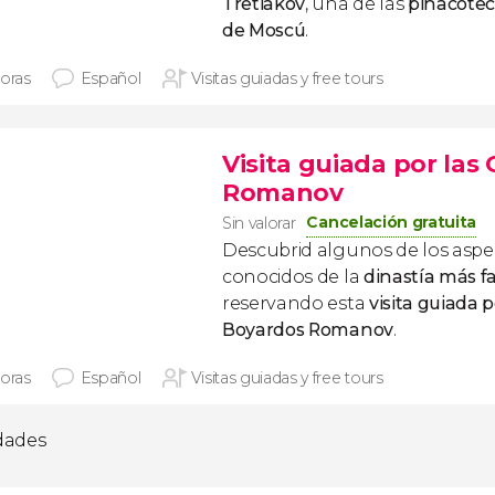
Tretiakov
, una de las
pinacote
de Moscú
.
horas
Español
Visitas guiadas y free tours
Visita guiada por las
Romanov
Cancelación gratuita
Sin valorar
Descubrid algunos de los asp
conocidos de la
dinastía más f
reservando esta
visita guiada p
Boyardos Romanov
.
horas
Español
Visitas guiadas y free tours
idades