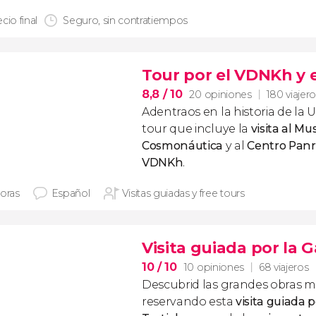
cio final
Seguro, sin contratiempos
Tour por el VDNKh y 
8,8
/ 10
20 opiniones
180 viajer
Adentraos en la historia de la
tour que incluye la
visita al Mu
Cosmonáutica
y al
Centro Panr
VDNKh
.
horas
Español
Visitas guiadas y free tours
Visita guiada por la G
10
/ 10
10 opiniones
68 viajeros
Descubrid las grandes obras ma
reservando esta
visita guiada p