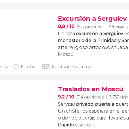
Excursión a Serguiev
8,8
/ 10
56 opiniones
706 viajero
En esta
excursión a Serguiev P
monasterio de la Trinidad y Sa
arte religioso ortodoxo situada
Moscú.
horas
Español
Excursiones de un día
Traslados en Moscú
9,2
/ 10
314 opiniones
3.733 viaj
Servicio
privado, puerta a puert
Un chófer os esperará en el ae
o donde queráis para llevaros a
Rápido y seguro.