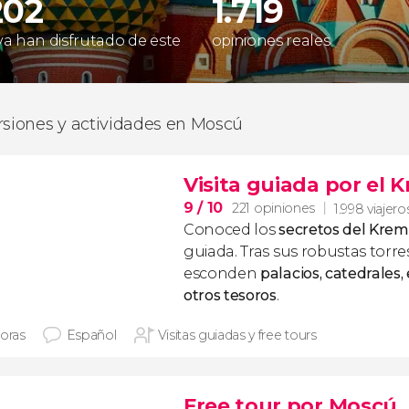
202
1.719
 ya han disfrutado de este
opiniones reales
rsiones y actividades en Moscú
Visita guiada por el 
9
/ 10
221 opiniones
1.998 viajero
Conoced los
secretos del Krem
guiada. Tras sus robustas torre
esconden
palacios, catedrales, e
otros tesoros
.
horas
Español
Visitas guiadas y free tours
Free tour por Moscú