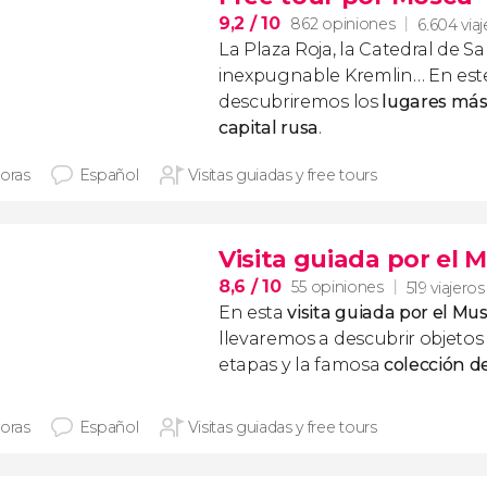
9,2
/ 10
862 opiniones
6.604 via
La Plaza Roja, la Catedral de San
inexpugnable Kremlin… En es
descubriremos los
lugares más
capital rusa
.
horas
Español
Visitas guiadas y free tours
Visita guiada por el 
8,6
/ 10
55 opiniones
519 viajeros
En esta
visita guiada por el Mu
llevaremos a descubrir objetos 
etapas y la famosa
colección d
horas
Español
Visitas guiadas y free tours