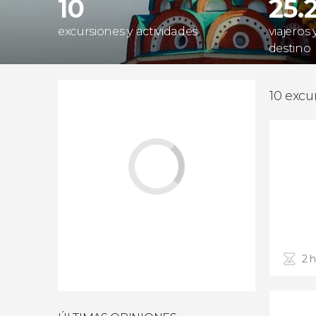
10
25.
excursiones y actividades
viajeros
destino
10 excu
2 