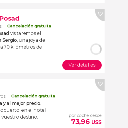
 Posad
Cancelación gratuita
s
osad
visitaremos el
n Sergio
, una joya del
 a 70 kilómetros de
Ver detalles
Cancelación gratuita
eros
a y al mejor precio
.
ropuerto, en el hotel
por coche desde
 vuestro destino.
73,96
US$