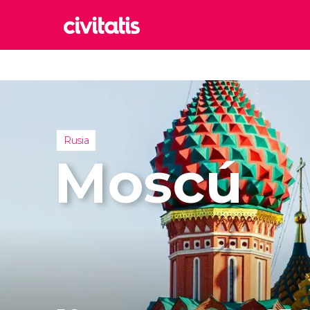
Rom
Italia
Lond
Reino 
Rusia
Edim
Moscú
Reino 
Marr
Marrue
Esta
Turquía