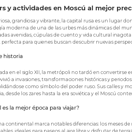
rs y actividades en Moscú al mejor prec
riosa, grandiosa y vibrante, la capital rusa es un lugar d
ía moderna de una de las urbes más dinámicas del m
das avenidas, cúpulas de cuento y vida cultural inagota
, perfecta para quienes buscan descubrir nuevas perspec
 historia
a en el siglo XII, la metrópoli no tardó en convertirse en
vivió a invasiones, transformaciones históricas y periodo
lidándose como símbolo del poder ruso. Sus calles y m
ria, desde los zares hasta la era soviética y el Moscú con
 es la mejor época para viajar?
ima continental marca notables diferencias: los meses d
bles, ideales para paseos al aire libre y disfrutar de terr