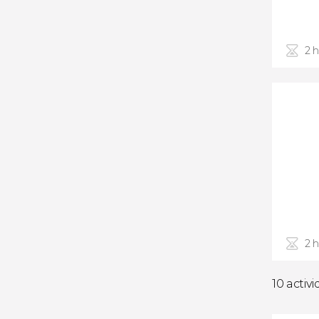
2 
2 
10 activ