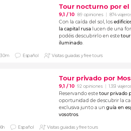
Tour nocturno por el
9,1
/ 10
89 opiniones
874 viajero
Con la caída del sol, los
edific
la capital rusa
lucen de una for
podéis descubrirlo en este
tour
iluminado
.
 30m
Español
Visitas guiadas y free tours
Tour privado por Mo
9,1
/ 10
92 opiniones
1.351 viajero
Reservando este
tour privado 
oportunidad de descubrir la ca
exclusiva junto a un
guía en es
vosotros
.
 6h
Español
Visitas guiadas y free tours