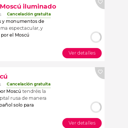
 Moscú iluminado
Cancelación gratuita
s
ios y monumentos de
ma espectacular, y
 por el Moscú
Ver detalles
scú
Cancelación gratuita
s
por Moscú
tendréis la
pital rusa de manera
pañol solo para
Ver detalles