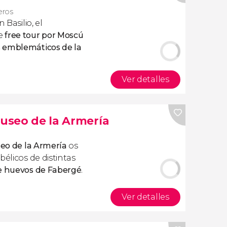
jeros
 Basilio, el
te
free tour por Moscú
 emblemáticos de la
Ver detalles
Museo de la Armería
seo de la Armería
os
bélicos de distintas
e huevos de Fabergé
.
Ver detalles