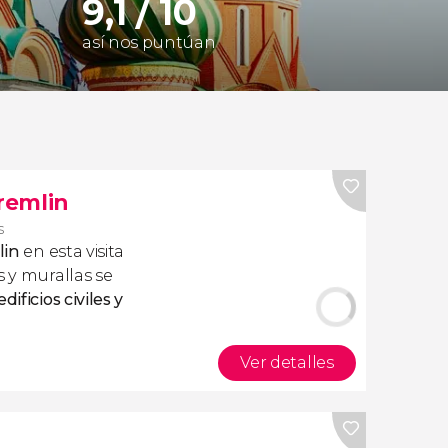
9,1 / 10
así nos puntúan
Kremlin
s
lin
en esta visita
s y murallas se
dificios civiles y
Ver detalles