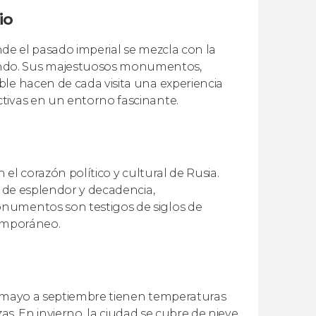
io
onde el pasado imperial se mezcla con la
undo. Sus majestuosos monumentos,
ble hacen de cada visita una experiencia
tivas en un entorno fascinante.
 el corazón político y cultural de Rusia.
s de esplendor y decadencia,
onumentos son testigos de siglos de
temporáneo.
e mayo a septiembre tienen temperaturas
azas. En invierno, la ciudad se cubre de nieve