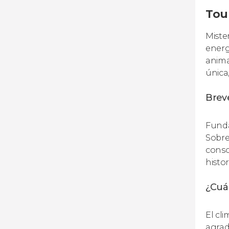
Tou
Miste
energ
anima
única
Breve
Fundad
Sobre
conso
histo
¿Cuál
El cl
agrada