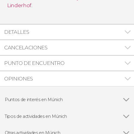
Linderhof
.
DETALLES
CANCELACIONES
PUNTO DE ENCUENTRO
OPINIONES
Puntos de interés en Múnich
Ver todas
Catedral de Múnich
Castillo de Neuschwanstein
Tipos de actividades en Múnich
Campo de concentración de Dachau
Ver todas
Visitas guiadas y free tours en Múnich
Excursiones de un día desde Múnich
Otras actividades en Múnich