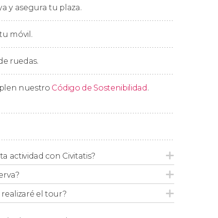
ya y asegura tu plaza.
núscula villa.
 el barco hasta Chiemsee y subir al tren de
tu móvil.
diremos tras un total de nueve horas y
 de ruedas.
mplen nuestro
Código de Sostenibilidad
.
ta actividad con Civitatis?
erva?
ealizaré el tour?