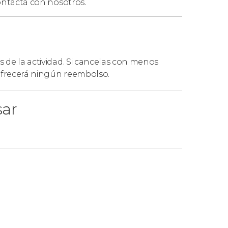
ntacta con nosotros.
s de la actividad. Si cancelas con menos
 ofrecerá ningún reembolso.
sar