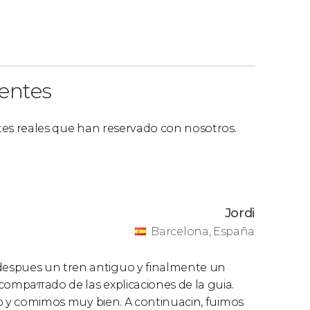
ientes
ntes reales que han reservado con nosotros.
Jordi
Barcelona, España
despues un tren antiguo y finalmente un
compaπado de las explicaciones de la guia.
odo y comimos muy bien. A continuacin, fuimos