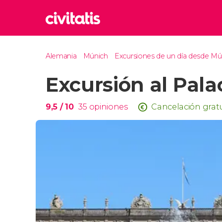
Rom
Alemania
Múnich
Excursiones de un día desde Mú
Italia
Excursión al Pal
Lond
Reino 
Edim
9,5
/ 10
35
opiniones
Cancelación gratu
Reino 
Marr
Marrue
Esta
Turquía