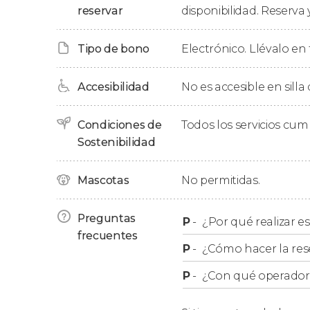
reservar
disponibilidad. Reserva 
dispondréis de tiempo libre para recorrer su mi
Más tarde, nos volveremos a reunir para tomar
Tipo de bono
Electrónico. Llévalo en 
vuelta a Múnich, donde finalmente nos despe
media de excursión.
Accesibilidad
No es accesible en silla
Condiciones de
Todos los servicios cu
Sostenibilidad
Mascotas
No permitidas.
Preguntas
P
-
¿Por qué realizar es
frecuentes
P
-
¿Cómo hacer la res
P
-
¿Con qué operador r