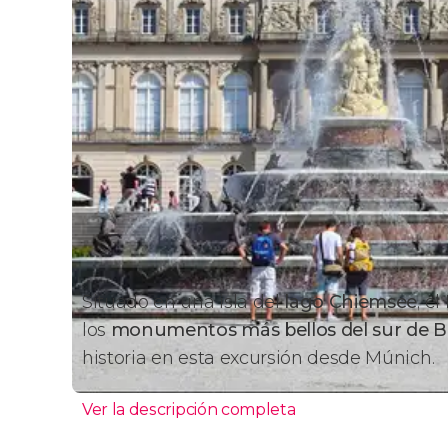
Situado en una isla del
lago Chiemsee
, el
los
monumentos más bellos del sur de B
historia en esta excursión desde Múnich.
Ver la descripción completa
Itinerario