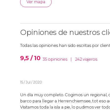
Ver mapa
Opiniones de nuestros cl
Todas las opiniones han sido escritas por clie
9,5 / 10
35 opiniones
|
242 viajeros
15 / Jul / 2020
Un dIa muy completo. Cogimos un regional, 
barco para llegar a Herrenchiemsee, tot eso a
Visitamos toda la isla a pie, lo pudimos ver t