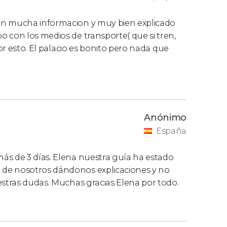
on mucha informacion y muy bien explicado
 con los medios de transporte( que si tren,
por esto. El palacio es bonito pero nada que
Anónimo
España
ás de 3 días. Elena nuestra guía ha estado
 de nosotros dándonos explicaciones y no
estras dudas. Muchas gracias Elena por todo.