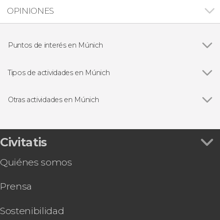
OPINIONES
Puntos de interés en Múnich
Ver todas
Catedral de Múnich
Castillo de Neuschwanstein
Tipos de actividades en Múnich
Campo de concentración de Dachau
Ver todas
Visitas guiadas y free tours en Múnich
Excursiones de un día desde Múnich
Otras actividades en Múnich
Entradas en Múnich
Ver todas
Free tour por Múnich
Tour de la cerveza por Múnich
Autobús turístico de Múnich, City Sightseeing
Civitatis
Tour del Allianz Arena, el estadio del Bayern de
Quiénes somos
Múnich
Entrada a Magic Bavaria, el Museo de las
Prensa
Ilusiones de Múnich
Tour en bicicleta por Múnich
Concierto de música clásica en el Palacio de
Sostenibilidad