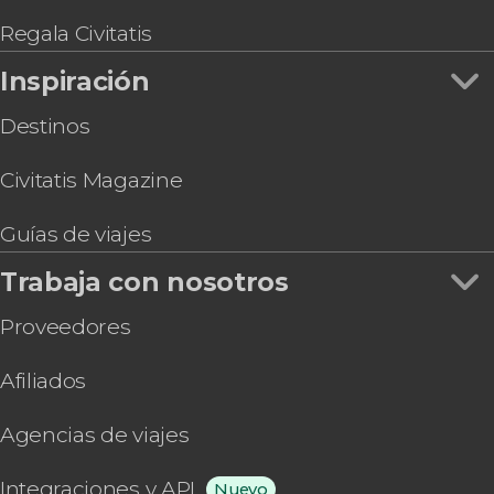
Nympherburg
Autobús turístico de Múnich, Big Bus
Regala Civitatis
Entrada a SEA LIFE® Munich
Inspiración
Munich City Card
Destinos
Civitatis Magazine
Guías de viajes
Trabaja con nosotros
Proveedores
Afiliados
Agencias de viajes
Integraciones y API
Nuevo