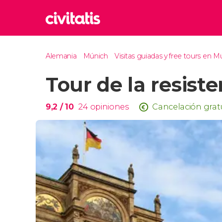
Rom
Alemania
Múnich
Visitas guiadas y free tours en M
Italia
Tour de la resist
Lond
Reino 
Edim
9,2
/ 10
24
opiniones
Cancelación grat
Reino 
Marr
Marrue
Esta
Turquía