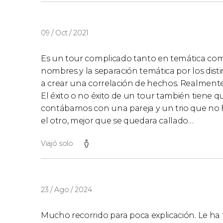
09 / Oct / 2021
Es un tour complicado tanto en temática como 
nombres y la separación temática por los dis
a crear una correlación de hechos. Realmente
El éxito o no éxito de un tour también tiene 
contábamos con una pareja y un trio que no h
el otro, mejor que se quedara callado…
Viajó solo
23 / Ago / 2024
Mucho recorrido para poca explicación. Le ha 