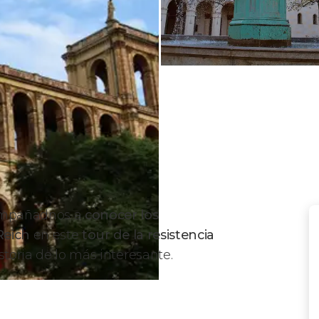
compañadnos a
conocer los
 Reich
en este
tour de la resistencia
istoria de lo más interesante.