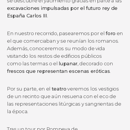
se descubre el yacimiento gracias en parte a las
excavaciones impulsadas por el futuro rey de
España Carlos III
.
En nuestro recorrido, pasearemos por el
foro
en
el que comerciaban y se reunían los romanos.
Además, conoceremos su modo de vida
visitando los restos de edificios públicos
como las termas o el
lupanar
, decorado con
frescos que representan escenas eróticas
.
Por su parte, en el
teatro
veremos los vestigios
de un recinto que aún resuena con el eco de
las representaciones litúrgicas y sangrientas de
la época.
Tras un tour por Pompeya de