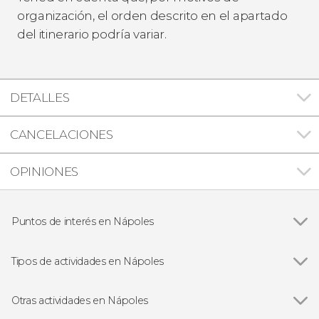
organización, el orden descrito en el apartado
del itinerario podría variar.
DETALLES
CANCELACIONES
OPINIONES
Puntos de interés en Nápoles
Ver todas
Palacio Real de Nápoles
Parque arqueológico de Herculano
Tipos de actividades en Nápoles
Museo Arqueológico de Nápoles
Ver todas
Visitas guiadas y free tours
Monte Vesubio
Free Tour
Otras actividades en Nápoles
Parque Arqueológico Sumergido de Baia
Excursiones de un día