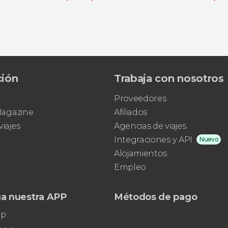
nata
Tour por los subterráneos de la basílica de San Lore
ción
Trabaja con nosotros
Proveedores
 Magazine
Afiliados
viajes
Agencias de viajes
Integraciones y API
Nuevo
Alojamientos
Empleo
a nuestra APP
Métodos de pago
pp