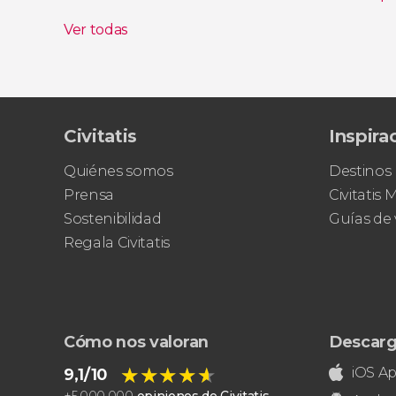
Concierto de canciones napolitanas en Napulita
Ver todas
Civitatis
Inspira
Quiénes somos
Destinos
Prensa
Civitatis
Sostenibilidad
Guías de 
Regala Civitatis
Cómo nos valoran
Descarg
★★★★★
★★★★★
iOS A
9,1/10
+
5.000.000
opiniones de Civitatis