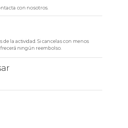
ntacta con nosotros.
s de la actividad. Si cancelas con menos
 ofrecerá ningún reembolso.
sar