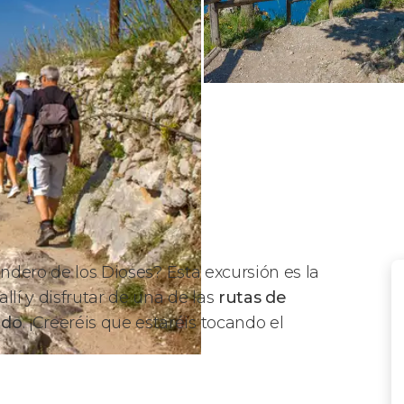
endero de los Dioses? Esta excursión es la
lí y disfrutar de una de las
rutas de
ndo
. ¡Creeréis que estaréis tocando el