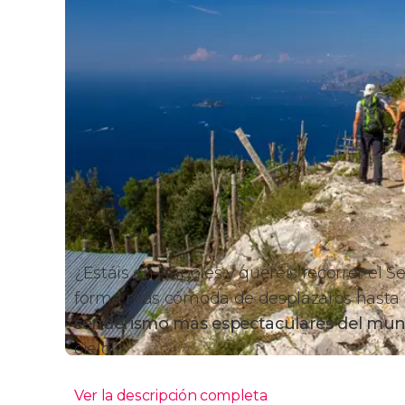
¿Estáis en Nápoles y queréis recorrer el S
forma más cómoda de desplazaros hasta al
senderismo más espectaculares del mu
cielo!
Ver la descripción completa