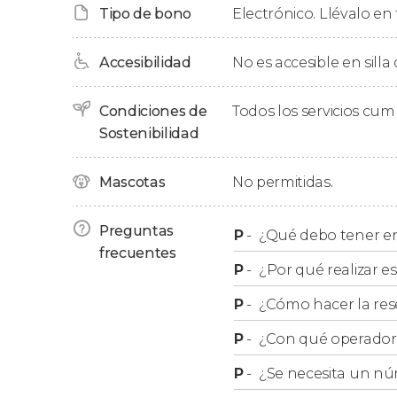
Tipo de bono
Electrónico. Llévalo en 
El Sendero de los Dioses es una de las mejore
y admirar sus paisajes, que combinan acantila
Accesibilidad
No es accesible en silla
azul del agua. ¡Estaréis entre el cielo y el mar!
Condiciones de
Todos los servicios cu
Al llegar a Nocelle, os estaremos esperando 
Sostenibilidad
daremos por terminada esta excursión de seis
Mascotas
No permitidas.
A tener en cuenta
Preguntas
P
-
¿Qué debo tener en 
Se recomienda estar en buena forma física y l
frecuentes
P
-
¿Por qué realizar es
excursión, que incluye varias horas de caminat
P
-
¿Cómo hacer la res
P
-
¿Con qué operador r
P
-
¿Se necesita un nú