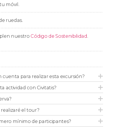
tu móvil.
s opciones para bordear la
Costa Amalfitana
dos y barrancos salpicados del intenso tono
 de ruedas.
mplen nuestro
Código de Sostenibilidad
.
para regresar de nuevo a Nápoles, donde
 horas.
cuenta para realizar esta excursión?
levar ropa adecuada para realizar esta
ta actividad con Civitatis?
a.
erva?
ealizaré el tour?
mero mínimo de participantes?