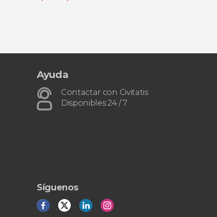
nzo
Entrada a las Termas de Agnano
Ayuda
Contactar con Civitatis
Disponibles 24 / 7
Síguenos