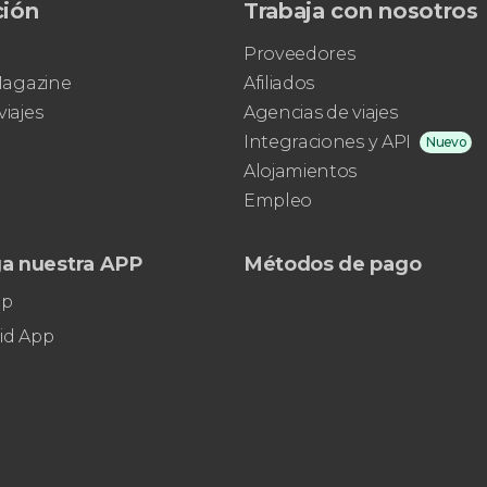
ción
Trabaja con nosotros
Proveedores
 Magazine
Afiliados
viajes
Agencias de viajes
Integraciones y API
Nuevo
Alojamientos
Empleo
a nuestra APP
Métodos de pago
pp
id App