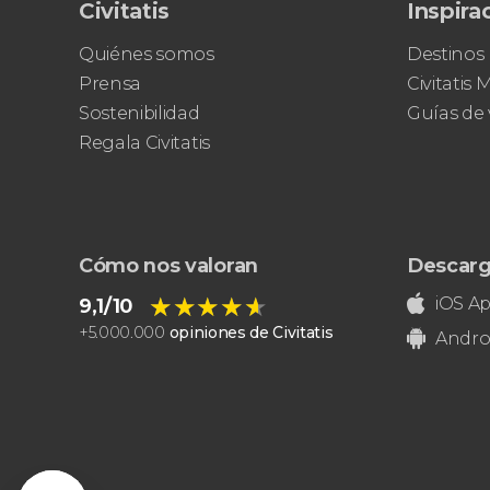
Civitatis
Inspira
Quiénes somos
Destinos
Prensa
Civitatis
Sostenibilidad
Guías de 
Regala Civitatis
Cómo nos valoran
Descarg
★★★★★
★★★★★
iOS A
9,1/10
+
5.000.000
opiniones de Civitatis
Andro