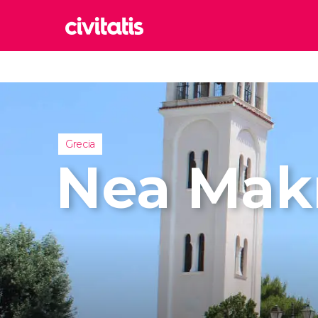
Rom
Italia
Lond
Reino 
Grecia
Edim
Nea Mak
Reino 
Marr
Marrue
Esta
Turquía