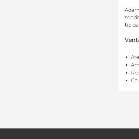
Ademá
sende
típica
Venta
Ate
Amp
Res
Can