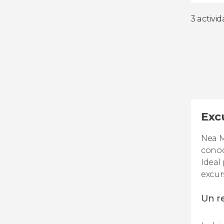
3 activi
Exc
Nea M
conoc
Ideal
excur
Un r