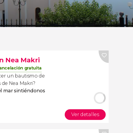
n Nea Makri
ancelación gratuita
acer un bautismo de
s de Nea Makri?
el mar sintiéndonos
Ver detalles