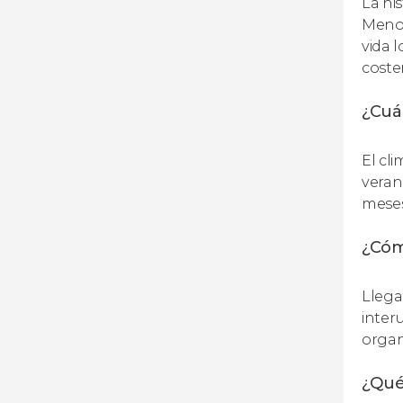
La hi
Menor
vida 
coste
¿Cuál
El cl
veran
meses
¿Cóm
Llega
inter
organ
¿Qué