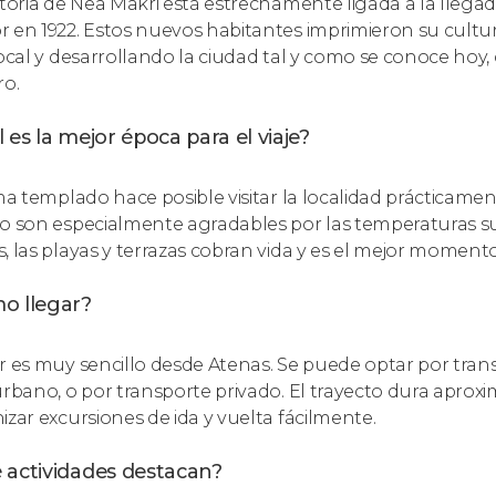
storia de Nea Makri está estrechamente ligada a la llega
 en 1922. Estos nuevos habitantes imprimieron su cultura
local y desarrollando la ciudad tal y como se conoce ho
ro.
 es la mejor época para el viaje?
ima templado hace posible visitar la localidad prácticame
o son especialmente agradables por las temperaturas sua
, las playas y terrazas cobran vida y es el mejor momento 
o llegar?
r es muy sencillo desde Atenas. Se puede optar por tran
urbano, o por transporte privado. El trayecto dura apro
izar excursiones de ida y vuelta fácilmente.
 actividades destacan?