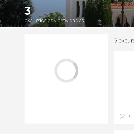
3
excursiones y actividades
3 excur
3 -