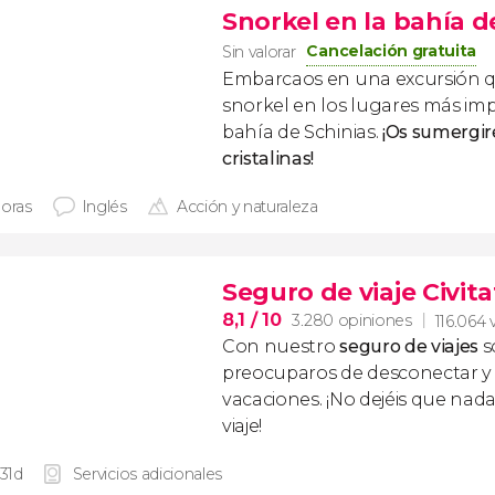
Snorkel en la bahía d
Cancelación gratuita
Sin valorar
Embarcaos en una excursión qu
snorkel en los lugares más imp
bahía de Schinias.
¡Os sumergir
cristalinas!
horas
Inglés
Acción y naturaleza
Seguro de viaje Civita
8,1
/ 10
3.280 opiniones
116.064 
Con nuestro
seguro de viajes
s
preocuparos de desconectar y d
vacaciones. ¡No dejéis que nad
viaje!
 31d
Servicios adicionales