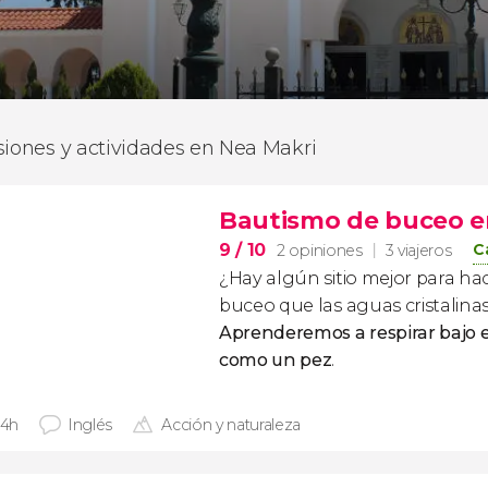
siones y actividades en Nea Makri
Bautismo de buceo e
9
/ 10
C
2 opiniones
3 viajeros
¿Hay algún sitio mejor para h
buceo que las aguas cristalina
Aprenderemos a respirar bajo 
como un pez
.
 4h
Inglés
Acción y naturaleza