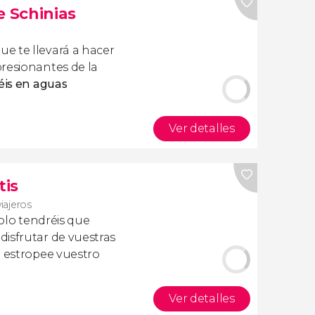
e Schinias
e te llevará a hacer
resionantes de la
éis en aguas
Ver detalles
tis
viajeros
olo tendréis que
isfrutar de vuestras
a estropee vuestro
Ver detalles