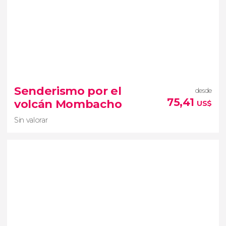
Sin valorar
Senderismo por el
desde
ruta de senderismo
75,41
volcán Mombacho
US$
vistas desde lo alto del cráter activo del volcán
Telica
Sin valorar