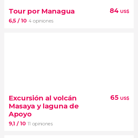


2 opiniones
Tour por Managua
84
US$
Conocido como la boca del infierno por los
6,5
/ 10
4 opiniones
indígenas
6,5


4 opiniones
pasado de la capital de
Excursión al volcán
65
US$
Nicaragua
tour por Managua
Masaya y laguna de
visitaremos los puntos más importantes de la
Apoyo
ciudad
9,1
/ 10
11 opiniones