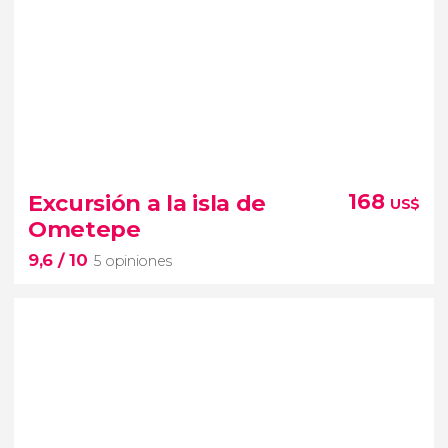
9,1


11 opiniones
Explorad los accidentes geográficos más
Excursión a la isla de
168
US$
impactantes de Nicaragua
Ometepe
9,6
/ 10
5 opiniones