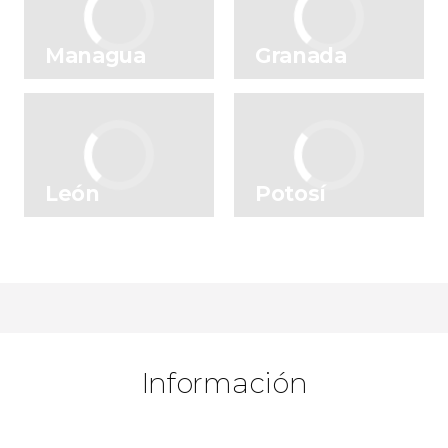
Managua
Granada
León
Potosí
Información