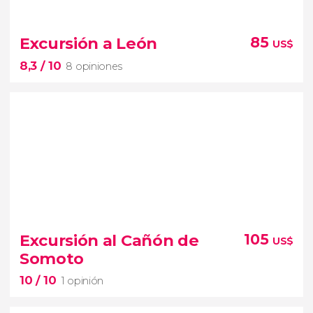
9,6


5 opiniones
Excursión a León
85
US$
Acercaos a la isla volcánica más grande del mundo
8,3
/ 10
8 opiniones
situada en un lago de agua dulce
8,3


8 opiniones
Excursión al Cañón de
105
US$
¿Queréis descubrir la historia de la ciudad en la que
Somoto
descansa Rubén Darío?
10
/ 10
1 opinión