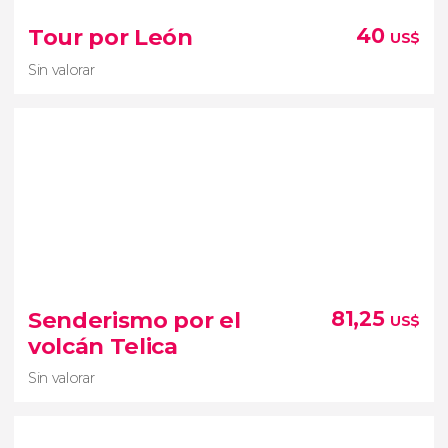
Sin valorar
Tour por León
40
US$
Sin valorar
Conoce León
de la manera más exclusiva.
Sin valorar
tour por León
templos de
Senderismo por el
81,25
US$
estilo colonial
monumentos
volcán Telica
universitarios
tumba del poeta Rubén Darío
Sin valorar