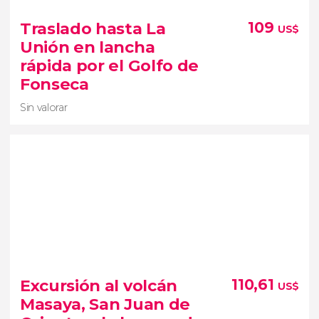
Sin valorar
Traslado hasta La
109
US$
senderismo
Unión en lancha
por el volcán Mombacho
rápida por el Golfo de
ruta El Cráter, El Tigrillo o El Puma
Fonseca
Sin valorar
Sin valorar
Excursión al volcán
110,61
US$
traslado hasta La Unión en lancha rápida por el
Masaya, San Juan de
Golfo de Fonseca