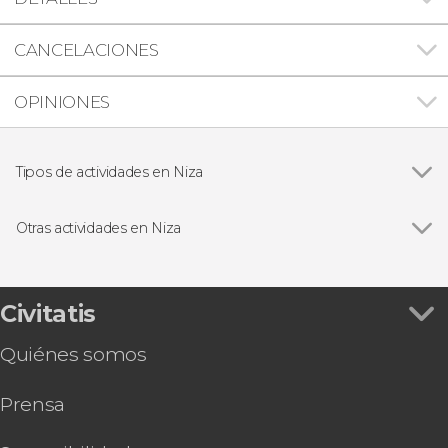
CANCELACIONES
OPINIONES
Tipos de actividades en Niza
Ver todas
Visitas guiadas y free tours
Excursiones de un día
Otras actividades en Niza
Ver todas
Free tour por Niza
Autobús turístico de Niza
Free tour nocturno por Niza
Civitatis
Pub Crawl ¡Tour de fiesta por Niza!
Quiénes somos
Tour en segway por Niza
Excursión privada a Mónaco en coche eléctrico
Prensa
Tour en bicicleta eléctrica por Niza
Tour en bicicleta eléctrica por Villefranche-sur-