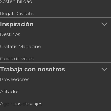
Mer
Sostenibilidad
Snorkel con scooter submarino en Cap d'Ail
Tour gastronómico por Niza
Regala Civitatis
Inspiración
Destinos
Civitatis Magazine
Guías de viajes
Trabaja con nosotros
Proveedores
Afiliados
Agencias de viajes