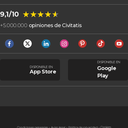
★★★★★
★★★★★
9,1/10
+
5.000.000
opiniones de Civitatis
DISPONIBLE EN
DISPONIBLE EN
Google
App Store
Play
Cookies
Condiciones generales
Aviso legal
Política de privacidad