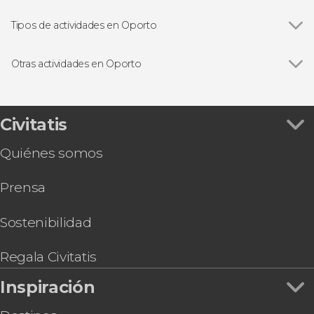
Ver todas
Estación de São Bento
Catedral de Oporto
Tipos de actividades en Oporto
Ribeira de Oporto
Ver todas
Visitas guiadas en Oporto
Librería Lello
Free tours en Oporto
Otras actividades en Oporto
Cruceros en Oporto
Ver todas
Entradas para Spiritus, el espectáculo de luz y
Excursiones de un día desde Oporto
sonido en la iglesia de los Clérigos
Bodegas y gastronomía en Oporto
Excursión a Fátima y Coímbra
Civitatis
Fado en Oporto
Crucero de los seis puentes desde Vila Nova de
Autobuses turísticos de Oporto
Quiénes somos
Gaia
Entrada a World of Discoveries Museum
Prensa
Free tour por Vila Nova de Gaia
Entrada para Porto Legends
Entrada a SEA LIFE® Oporto
Sostenibilidad
Curso de surf en Matosinhos
Espectáculo en Cais do Fado
Regala Civitatis
Pub Crawl ¡Tour de fiesta por Oporto!
Inspiración