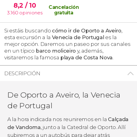
8,2
/ 10
Cancelación
3.160
opiniones
gratuita
Si estáis buscando
cómo ir de Oporto a Aveiro
,
esta excursión a la
Venecia de Portugal
es la
mejor opción. Daremos un paseo por sus canales
en un típico
barco moliceiro
y, además,
visitaremos la famosa
playa de Costa Nova
.
DESCRIPCIÓN
De Oporto a Aveiro, la Venecia
de Portugal
A la hora indicada nos reuniremos en la
Calçada
de Vandoma
, junto a la Catedral de Oporto. Allí
subiremos a un autobús para dejar atrás