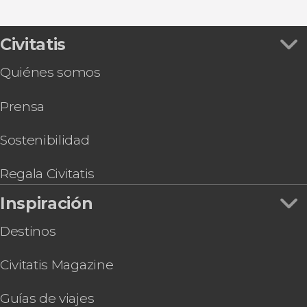
Excursiones de un día
Ver todas
Excursión a la Ribeira Sacra y Orense
Galaico Expreso, el tren turístico entre la Ribeira
Sacra y Orense
Civitatis
Tour por la Catedral de Orense con subida a la
Quiénes somos
torre
Prensa
Sostenibilidad
Regala Civitatis
Inspiración
Destinos
Civitatis Magazine
Guías de viajes