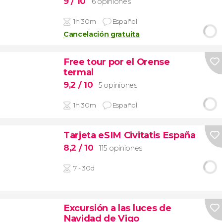
9
/ 10
6 opiniones
1h 30m
Español
Cancelación gratuita
Free tour por el Orense
termal
9,2
/ 10
5 opiniones
1h 30m
Español
Tarjeta eSIM Civitatis España
8,2
/ 10
115 opiniones
7 - 30d
Excursión a las luces de
Navidad de Vigo