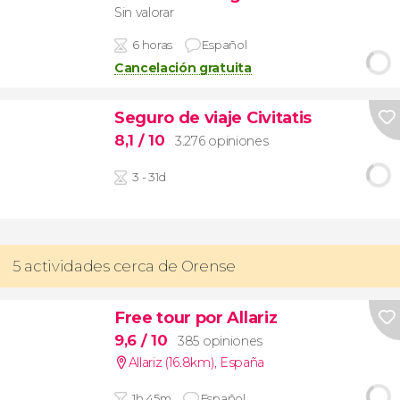
Sin valorar
6 horas
Español
Cancelación gratuita
Seguro de viaje Civitatis
8,1
/ 10
3.276 opiniones
3 - 31d
5 actividades cerca de Orense
Free tour por Allariz
9,6
/ 10
385 opiniones
Allariz (16.8km)
,
España
1h 45m
Español