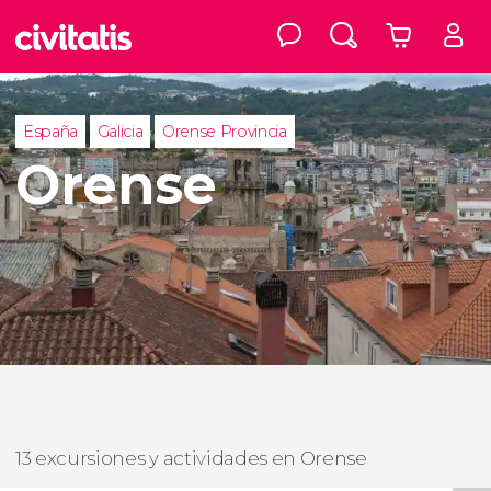
España
Galicia
Orense Provincia
Orense
13 excursiones y actividades en Orense