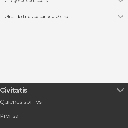
Categorías destacadas
Ver todas
Visitas guiadas y free tours
Free Tour
Otros destinos cercanos a Orense
Excursiones de un día
Ver todas
Allariz
Castro Caldelas
Monforte de Lemos
Doade
Chantada
Civitatis
Quiénes somos
Prensa