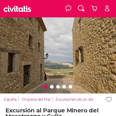
España
Oropesa del Mar
Excursiones de un día
Excursión al Parque Minero del
Maestrazgo y Culla