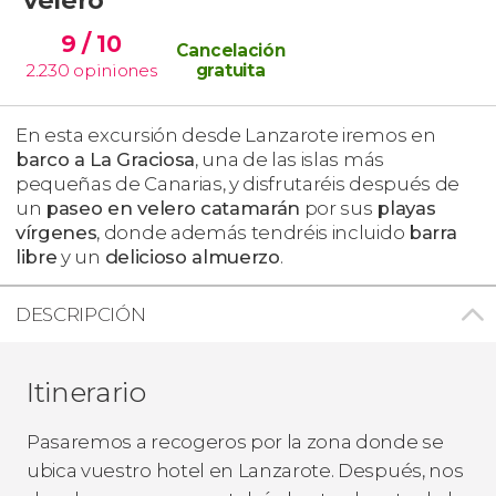
9
/ 10
Cancelación
2.230
opiniones
gratuita
En esta excursión desde Lanzarote iremos en
barco a
La Graciosa
, una de las islas más
pequeñas de Canarias, y disfrutaréis después de
un
paseo en velero catamarán
por sus
playas
vírgenes
, donde además tendréis incluido
barra
libre
y un
delicioso almuerzo
.
DESCRIPCIÓN
Itinerario
Pasaremos a recogeros por la zona donde se
ubica vuestro hotel en Lanzarote. Después, nos