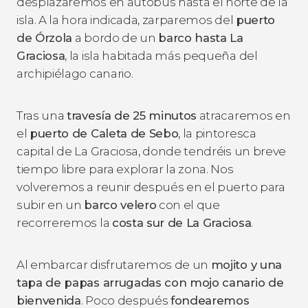
desplazaremos en autobús hasta el norte de la
isla. A la hora indicada, zarparemos del
puerto
de Órzola
a bordo de un
barco
hasta La
Graciosa
, la isla habitada más pequeña del
archipiélago canario.
Tras una
travesía de 25 minutos
atracaremos en
el
puerto de Caleta de Sebo
, la pintoresca
capital de La Graciosa, donde tendréis un breve
tiempo libre para explorar la zona. Nos
volveremos a reunir después en el puerto para
subir en un
barco
velero
con el que
recorreremos la
costa sur de La Graciosa
.
Al embarcar disfrutaremos de un
mojito y una
tapa de papas arrugadas con mojo canario de
bienvenida
. Poco después
fondearemos