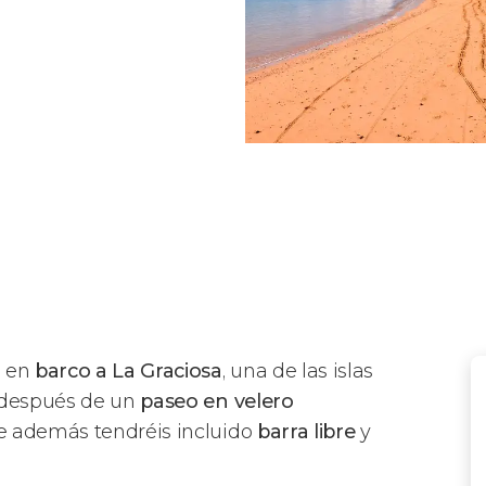
s en
barco a
La Graciosa
, una de las islas
s después de un
paseo en velero
e además tendréis incluido
barra libre
y