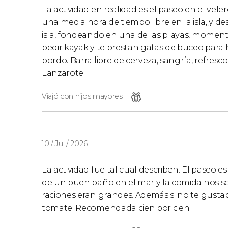
La actividad en realidad es el paseo en el vele
una media hora de tiempo libre en la isla, y 
isla, fondeando en una de las playas, moment
pedir kayak y te prestan gafas de buceo para 
bordo. Barra libre de cerveza, sangría, refresco
Lanzarote.
Viajó con hijos mayores
10 / Jul / 2026
La actividad fue tal cual describen. El paseo 
de un buen baño en el mar y la comida nos so
raciones eran grandes. Además si no te gustab
tomate. Recomendada cien por cien.