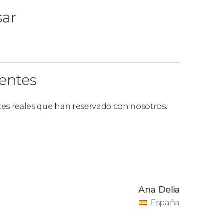
excursión, es necesario llevar el
pasaporte o
sar
ientes
ntes reales que han reservado con nosotros.
Ana Delia
España