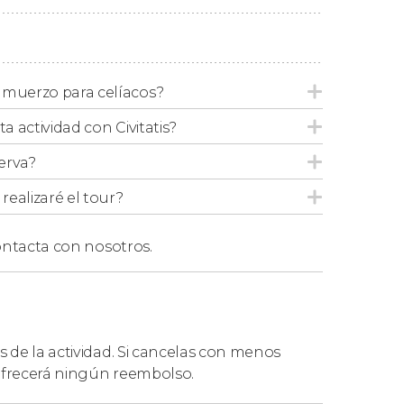
0:05 horas.
oras.
lmuerzo para celíacos?
stas zonas el punto de recogida más cercano a
ta actividad con Civitatis?
reta de recogida dentro de las franjas
erva?
ealizaré el tour?
a
ntacta con nosotros.
lta entre Órzola y La Graciosa se realizará
en
s desfavorables, el desplazamiento marítimo
s de la actividad. Si cancelas con menos
 ofrecerá ningún reembolso.