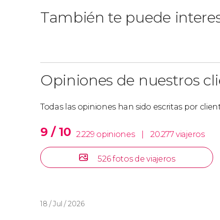
Debéis tener en cuenta que, para realizar esta 
También te puede intere
DNI en vigor
.
Opiniones de nuestros cl
Todas las opiniones han sido escritas por clie
9 / 10
2.229 opiniones
|
20.277 viajeros
526 fotos de viajeros
18 / Jul / 2026