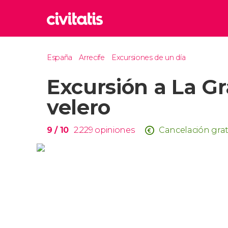
Rom
España
Arrecife
Excursiones de un día
Italia
Excursión a La Gr
Lond
Reino 
velero
Edim
Reino 
9
/ 10
2.229
opiniones
Cancelación grat
Marr
Marrue
Esta
Turquía