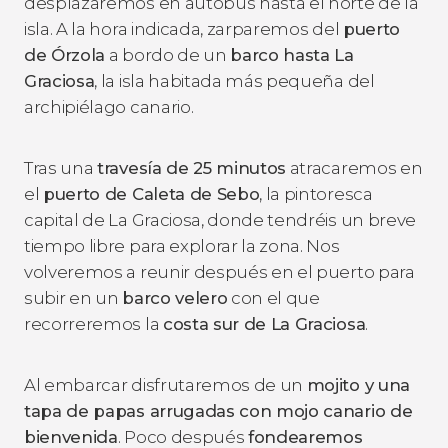
desplazaremos en autobús hasta el norte de la
isla. A la hora indicada, zarparemos del
puerto
de Órzola
a bordo de un
barco
hasta La
Graciosa
, la isla habitada más pequeña del
archipiélago canario.
Tras una
travesía de 25 minutos
atracaremos en
el
puerto de Caleta de Sebo
, la pintoresca
capital de La Graciosa, donde tendréis un breve
tiempo libre para explorar la zona. Nos
volveremos a reunir después en el puerto para
subir en un
barco
velero
con el que
recorreremos la
costa sur de La Graciosa
.
Al embarcar disfrutaremos de un
mojito y una
tapa de papas arrugadas con mojo canario de
bienvenida
. Poco después
fondearemos