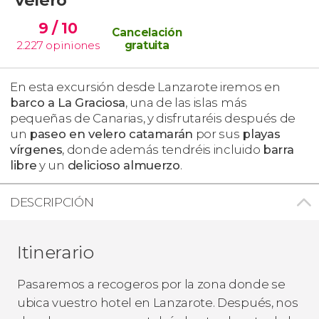
9
/ 10
Cancelación
2.227
opiniones
gratuita
En esta excursión desde Lanzarote iremos en
barco a
La Graciosa
, una de las islas más
pequeñas de Canarias, y disfrutaréis después de
un
paseo en velero catamarán
por sus
playas
vírgenes
, donde además tendréis incluido
barra
libre
y un
delicioso almuerzo
.
DESCRIPCIÓN
Itinerario
Pasaremos a recogeros por la zona donde se
ubica vuestro hotel en Lanzarote. Después, nos