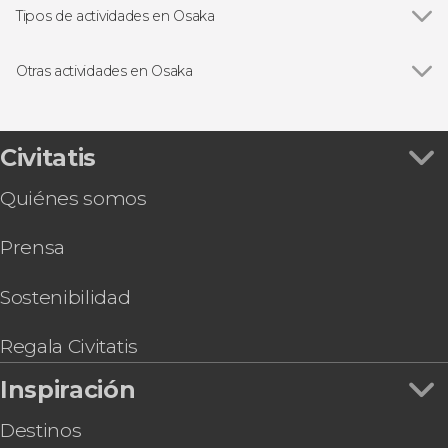
Tipos de actividades en Osaka
Ver todas
Visitas guiadas y free tours
Free Tour
Otras actividades en Osaka
Entradas
Ver todas
Entrada a un entrenamiento de sumo en Osaka
Excursiones de un día
Entrada a Universal Studios Japan
Tarjetas de transporte
Entrada al mirador del Umeda Sky Building
Civitatis
Kansai Area Pass
Quiénes somos
Haruka Express, tren entre el Aeropuerto de
Kansai y Kioto u Osaka
Prensa
Tour gastronómico por Osaka
Nankai Rapit Airport Express
Tour gastronómico por el mercado Kuromon
Sostenibilidad
Tour en kart por Osaka
Experiencia samurái en Osaka
Regala Civitatis
Inspiración
Destinos