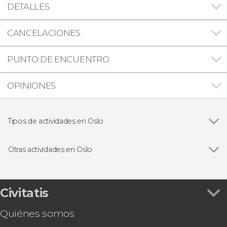
DETALLES
CANCELACIONES
PUNTO DE ENCUENTRO
OPINIONES
Tipos de actividades en Oslo
Ver todas
Visitas guiadas y free tours
Paseos en barco
Otras actividades en Oslo
Excursiones de un día
Ver todas
Excursión a las islas de Lindøya y Hovedøya
Free tour de los contrastes de Oslo
Tour por el Parque Vigeland
Civitatis
Oslo Pass
Quiénes somos
Entrada a The Viking Planet
Autobús turístico de Oslo