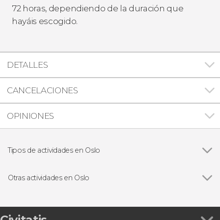
72 horas, dependiendo de la duración que
hayáis escogido.
DETALLES
CANCELACIONES
OPINIONES
Tipos de actividades en Oslo
Ver todas
Visitas guiadas y free tours
Paseos en barco
Otras actividades en Oslo
Excursiones de un día
Ver todas
Free tour por Oslo
Excursión a las islas de Lindøya y Hovedøya
Free tour de los contrastes de Oslo
Civitatis