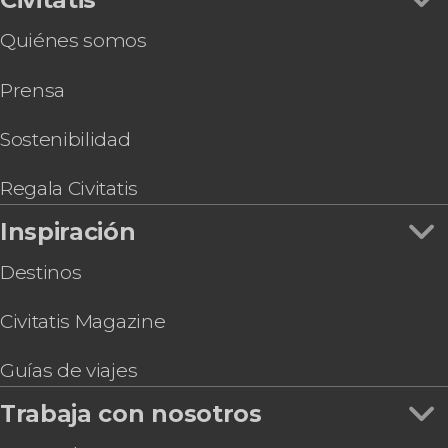
Tour por el Parque Vigeland
Quiénes somos
Entrada a The Viking Planet
Autobús turístico de Oslo
Prensa
Tour en bicicleta por Oslo
Sostenibilidad
Regala Civitatis
Inspiración
Destinos
Civitatis Magazine
Guías de viajes
Trabaja con nosotros