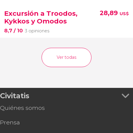
Excursión a Troodos,
28,89
US$
Kykkos y Omodos
8,7
/ 10
3 opiniones
Ver todas
Civitatis
Quiénes somos
Prensa