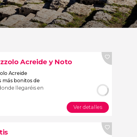
azzolo Acreide y Noto
zolo Acreide
s más bonitos de
 donde llegaréis en
Ver detalles
tis