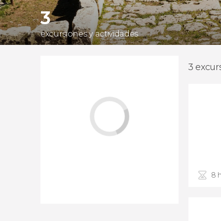
3
excursiones y actividades
3 excur
8 