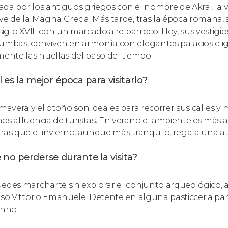
da por los antiguos griegos con el nombre de Akrai, la v
ve de la Magna Grecia. Más tarde, tras la época romana, 
 siglo XVIII con un marcado aire barroco. Hoy, sus vestigi
umbas, conviven en armonía con elegantes palacios e 
mente las huellas del paso del tiempo.
 es la mejor época para visitarlo?
imavera y el otoño son ideales para recorrer sus calle
os afluencia de turistas. En verano el ambiente es más a
ras que el invierno, aunque más tranquilo, regala una a
no perderse durante la visita?
edes marcharte sin explorar el conjunto arqueológico, ad
rso Vittorio Emanuele. Detente en alguna pasticceria par
nnoli.