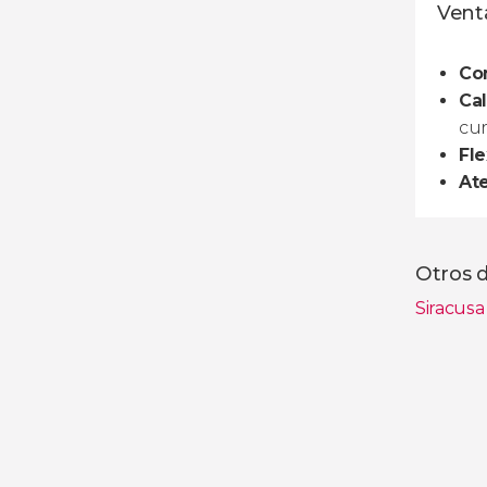
Venta
Co
Cal
cur
Fle
At
Otros d
Siracus
Ver toda