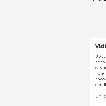
Visi
Ubica
por s
envue
tranq
rinco
detall
Un p