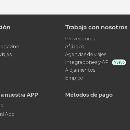
ción
Trabaja con nosotros
Proveedores
 Magazine
Afiliados
viajes
Agencias de viajes
Integraciones y API
Nuevo
Alojamientos
Empleo
a nuestra APP
Métodos de pago
pp
id App