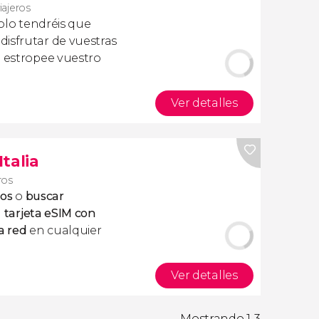
iajeros
olo tendréis que
isfrutar de vuestras
a estropee vuestro
Ver detalles
Italia
ros
tos
o
buscar
a
tarjeta eSIM con
a red
en cualquier
Ver detalles
Mostrando 1-3