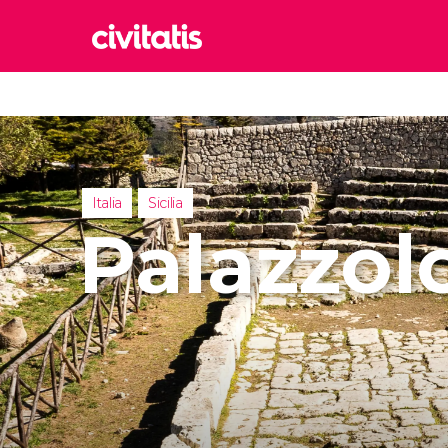
Rom
Italia
Lond
Reino 
Italia
Sicilia
Edim
Palazzol
Reino 
Marr
Marrue
Esta
Turquía