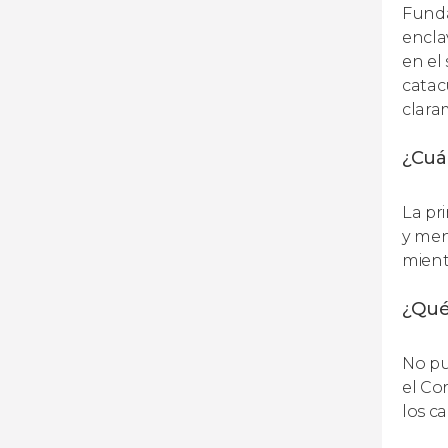
Funda
encla
en el
catac
clara
¿Cuál
La pr
y men
mient
¿Qué 
No pu
el Co
los ca