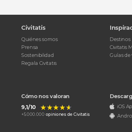
Civitatis
Inspira
Quiénes somos
Destinos
Prensa
Civitatis
Sostenibilidad
Guías de 
Regala Civitatis
Cómo nos valoran
Descarg
★★★★★
★★★★★
iOS A
9,1/10
+
5.000.000
opiniones de Civitatis
Andro