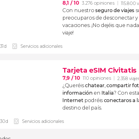
8,1
/ 10
3.276 opiniones
115.800 v
Con nuestro
seguro de viajes
s
preocuparos de desconectar y d
vacaciones. ¡No dejéis que nad
viaje!
 31d
Servicios adicionales
Tarjeta eSIM Civitatis 
7,9
/ 10
110 opiniones
2.358 viaje
¿Queréis
chatear
,
compartir fo
información
en
Italia
? Con est
Internet
podréis
conectaros a l
destino del país.
 30d
Servicios adicionales
dades