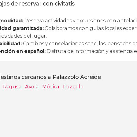
jas de reservar con civitatis
modidad:
Reserva actividades y excursiones con antelaci
idad garantizada:
Colaboramos con guías locales experto
iosidades del lugar.
xibilidad:
Cambios y cancelaciones sencillas, pensadas pa
ención en español:
Disfruta de información y asistencia 
estinos cercanos a Palazzolo Acreide
a
Ragusa
Avola
Módica
Pozzallo
s