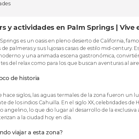
dades
s y actividades en Palm Springs | Vive e
Springs es un oasis en pleno desierto de California, famo
s de palmeras y sus lujosas casas de estilo mid-century. 
moderno y una animada escena gastronómica, convirtiénd
es del relax como para los que buscan aventuras al aire 
co de historia
 hace siglos, las aguas termales de la zona fueron un l
nte de los indios Cahuilla. En el siglo XX, celebridades de
io angelino, lo que dio lugar al desarrollo de la exclusiva 
terizan a la ciudad hoy en día.
do viajar a esta zona?