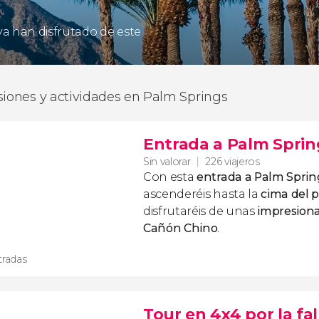
 ya han disfrutado de este
siones y actividades en Palm Springs
Entrada a Palm Sprin
Sin valorar
226 viajeros
Con esta
entrada a Palm Sprin
ascenderéis hasta la
cima del p
disfrutaréis de unas
impresiona
Cañón Chino
.
tradas
Tour en 4x4 por la fa