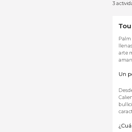
3 activi
Tour
Palm 
llena
arte 
amant
Un po
Desde
Calie
bullic
carac
¿Cuán