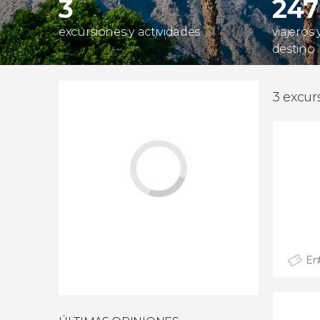
3
247
excursiones y actividades
viajeros
destino
3 excur
En