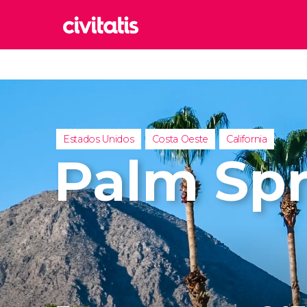
Rom
Italia
Lond
Reino 
Estados Unidos
Costa Oeste
California
Edim
Palm Spr
Reino 
Marr
Marrue
Esta
Turquía