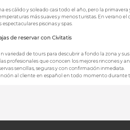
ima es cálido y soleado casi todo el año, pero la primave
emperaturas más suaves y menos turistas. En verano el ca
s espectaculares piscinas y spas.
jas de reservar con Civitatis
n variedad de tours para descubrir a fondo la zona y sus
as profesionales que conocen los mejores rincones y an
ervas sencillas, seguras y con confirmación inmediata.
nción al cliente en español en todo momento durante tu