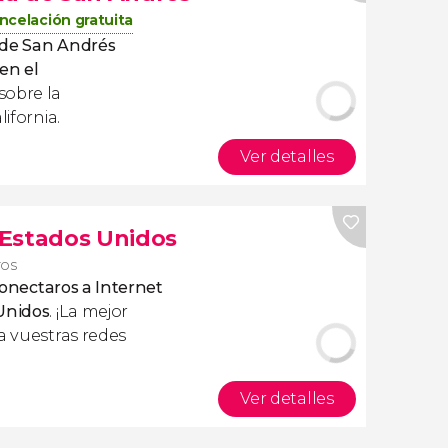
ncelación gratuita
a de San Andrés
en el
obre la
lifornia.
Ver detalles
s Estados Unidos
ros
onectaros a Internet
 Unidos
. ¡La mejor
a vuestras redes
Ver detalles