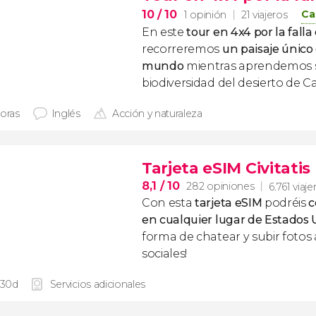
10
/ 10
Ca
1 opinión
21 viajeros
En este
tour en 4x4 por la fall
recorreremos
un paisaje único 
mundo
mientras aprendemos s
biodiversidad del desierto de Ca
horas
Inglés
Acción y naturaleza
Tarjeta eSIM Civitati
8,1
/ 10
282 opiniones
6.761 viaje
Con esta
tarjeta eSIM
podréis
c
en cualquier lugar de Estados
forma de chatear y subir fotos 
sociales!
 30d
Servicios adicionales