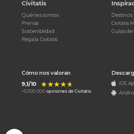
Civitatis
Inspira
Quiénes somos
Destinos
Prensa
Civitatis
Sostenibilidad
Guías de 
Regala Civitatis
Cómo nos valoran
Descarg
★★★★★
★★★★★
iOS A
9,1/10
+
5.000.000
opiniones de Civitatis
Andro