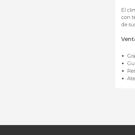
El cl
con t
de su
Venta
Gra
Guí
Res
Ate