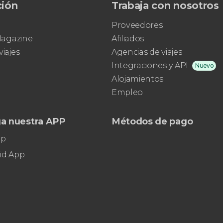
ción
Trabaja con nosotros
Proveedores
 Magazine
Afiliados
viajes
Agencias de viajes
Integraciones y API
Nuevo
Alojamientos
Empleo
a nuestra APP
Métodos de pago
pp
id App