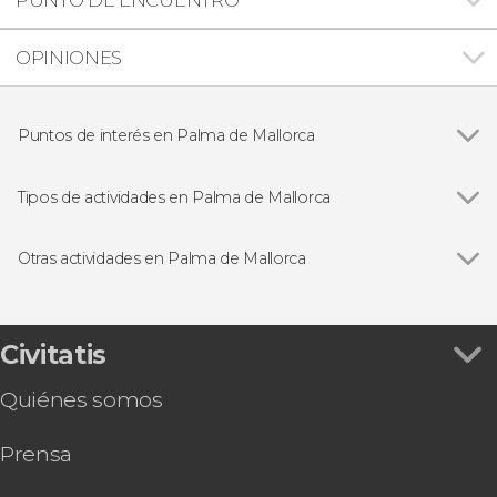
OPINIONES
Puntos de interés en Palma de Mallorca
Catedral de Mallorca
Tipos de actividades en Palma de Mallorca
Ver todas
Visitas guiadas en Palma de Mallorca
Free tours en Palma de Mallorca
Otras actividades en Palma de Mallorca
Excursiones de un día desde Palma de Mallorca
Ver todas
Autobús turístico de Palma de Mallorca
Paseos en barco en Palma de Mallorca
Tour en quad por Mallorca + Snorkel en Palma
Entradas
Entrada a Palma Aquarium
Civitatis
Coasteering en Mallorca
Quiénes somos
Espectáculo flamenco en el tablao Alma
Hard Rock Cafe Mallorca sin colas
Prensa
Paseo a caballo por Randa
Autobús y barco turístico de Palma de Mallorca