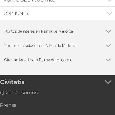
OPINIONES
Puntos de interés en Palma de Mallorca
Catedral de Mallorca
Tipos de actividades en Palma de Mallorca
Ver todas
Visitas guiadas en Palma de Mallorca
Free tours en Palma de Mallorca
Otras actividades en Palma de Mallorca
Excursiones de un día desde Palma de Mallorca
Ver todas
Autobús turístico de Palma de Mallorca
Paseos en barco en Palma de Mallorca
Tour en quad por Mallorca + Snorkel en Palma
Entradas
Entrada a Palma Aquarium
Civitatis
Espectáculo flamenco en el tablao Alma
Quiénes somos
Hard Rock Cafe Mallorca sin colas
Paseo a caballo por Randa
Prensa
Autobús y barco turístico de Palma de Mallorca
Coasteering en Mallorca