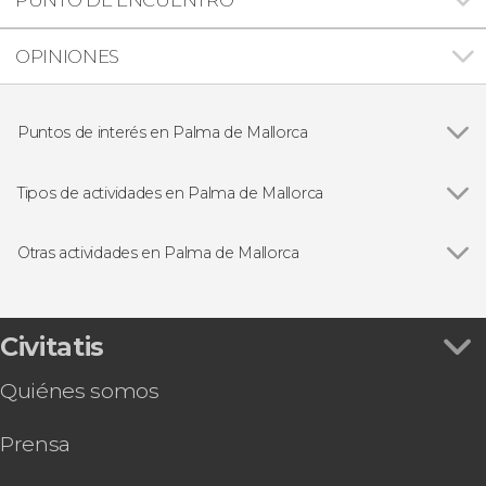
OPINIONES
Puntos de interés en Palma de Mallorca
Catedral de Mallorca
Tipos de actividades en Palma de Mallorca
Ver todas
Visitas guiadas en Palma de Mallorca
Free tours en Palma de Mallorca
Otras actividades en Palma de Mallorca
Excursiones de un día desde Palma de Mallorca
Ver todas
Tour en quad por Mallorca + Snorkel en Palma
Paseos en barco en Palma de Mallorca
Autobús turístico de Palma de Mallorca
Entradas
Entrada a Palma Aquarium
Civitatis
Coasteering en Mallorca
Quiénes somos
Espectáculo flamenco en el tablao Alma
Hard Rock Cafe Mallorca sin colas
Prensa
Autobús y barco turístico de Palma de Mallorca
Paseo a caballo por Randa