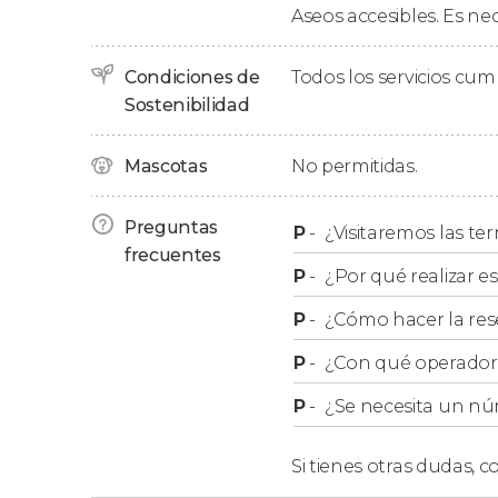
Aseos accesibles. Es n
También contemplaremos la obra del artista 
Después de una hora y 45 minutos de recorrido
Condiciones de
Todos los servicios cu
exterior de la catedral.
Sostenibilidad
Mascotas
No permitidas.
Preguntas
P
-
¿Visitaremos las ter
frecuentes
P
-
¿Por qué realizar es
P
-
¿Cómo hacer la res
P
-
¿Con qué operador r
P
-
¿Se necesita un nú
Si tienes otras dudas,
co