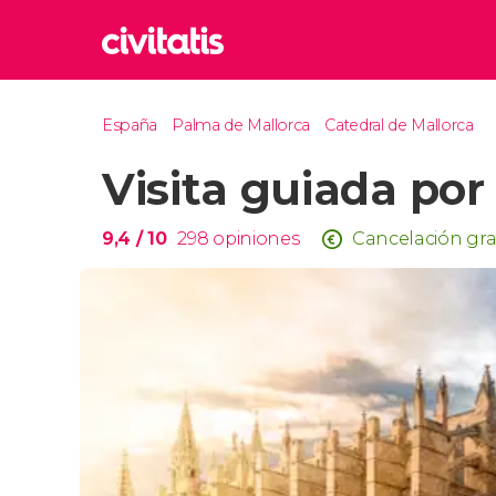
Rom
España
Palma de Mallorca
Catedral de Mallorca
Italia
Visita guiada por
Lond
Reino 
Edim
9,4
/ 10
298
opiniones
Cancelación gra
Reino 
Marr
Marrue
Esta
Turquía