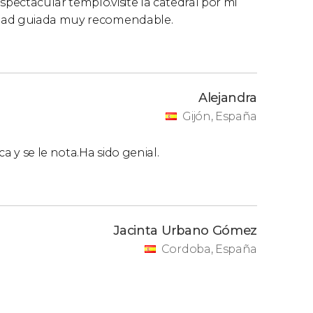
ectacular templo.visite la catedral por mi
idad guiada muy recomendable.
Alejandra
Gijón, España
 y se le nota.Ha sido genial.
Jacinta Urbano Gómez
Cordoba, España